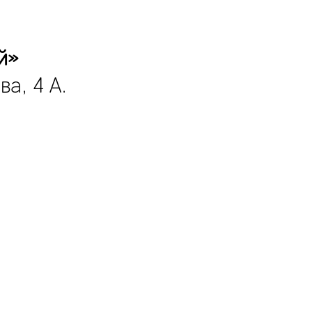
й»
а, 4 А.