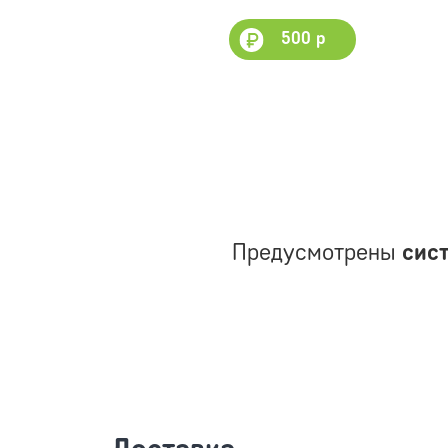
500 р
Предусмотрены
сис