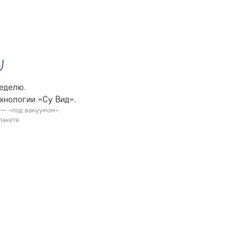
неделю.
хнологии «Су Вид».
e — «под вакуумом».
пакете