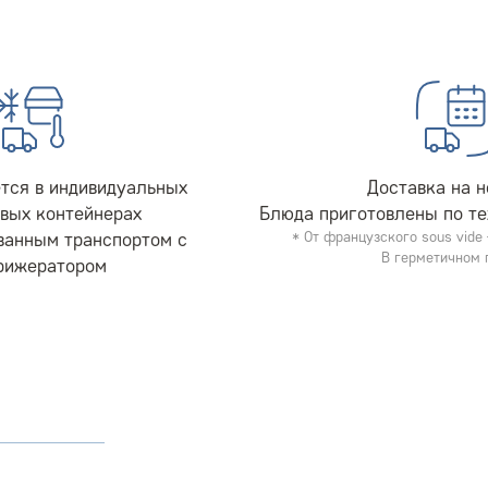
тся в индивидуальных
Доставка на 
вых контейнерах
Блюда приготовлены по те
ванным транспортом с
* От французского sous vid
В герметичном 
рижератором