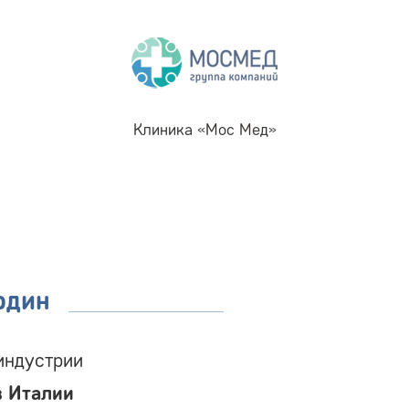
Клиника «Мос Мед»
рдин
индустрии
в Италии