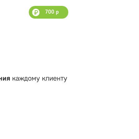
700 р
ния
каждому клиенту