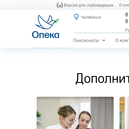
Версия для слабовидящих
О ко
8
Челябинск
8
Р
Пансионаты
О ком
ГЛАВНАЯ
НАШИ УСЛУГИ
Дополни