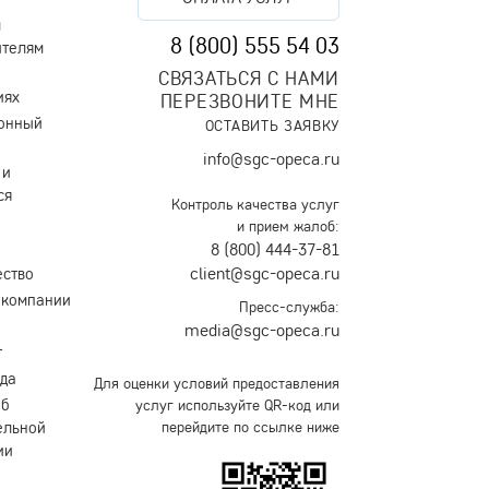
м
8 (800) 555 54 03
ителям
СВЯЗАТЬСЯ С НАМИ
иях
ПЕРЕЗВОНИТЕ МНЕ
онный
ОСТАВИТЬ ЗАЯВКУ
info@sgc-opeca.ru
 и
ся
Контроль качества услуг
и прием жалоб:
8 (800) 444-37-81
client@sgc-opeca.ru
ество
 компании
Пресс-служба:
media@sgc-opeca.ru
т
уда
Для оценки условий предоставления
об
услуг используйте QR-код или
ельной
перейдите по ссылке ниже
ии