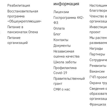
информация
Реабилитация
Настоящи
благотвор
Восстановительная
Лицензии
программа
Членство в
Госпрограмма 442-
«Общеукрепляющая»
организац
ФЗ
Питание в
Инвестици
Оплата
х
пансионатах Опека
проект
Блог
Питание
Мы растем
Контакты
организаций
развиваем
Документы
Награды
Независимая
Партнеры
оценка качества
Сотруднич
Школа заботы
Реквизиты
Профилактика
Вакансии
Covid-19
ГЧП проек
Правительственный
Охрана тр
грант
Сведения 
СМИ о нас
образоват
организац
Франшиза