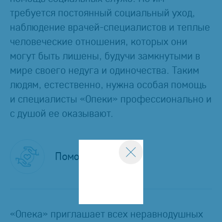
требуется постоянный социальный уход,
наблюдение врачей-специалистов и теплые
человеческие отношения, которых они
могут быть лишены, будучи замкнутыми в
мире своего недуга и одиночества. Таким
людям, естественно, нужна особая помощь
и специалисты «Опеки» профессионально и
с душой ее оказывают.
Помощь
«Опека» приглашает всех неравнодушных