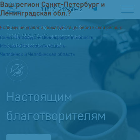
Ваш регион Санкт-Петербург и
8 (812) 242-50-42
Ленинградская обл.?
Звоните нам по телефону:
8
Если мы не угадали, пожалуйста, выберите свой регион:
(800) 555-54-03
и вместе мы
Санкт-Петербург и Ленинградская область
сделаем мир лучше!
Москва и Московская область
Челябинск и Челябинская область
Настоящим
благотворителям