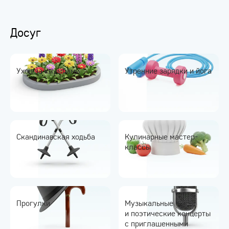
Досуг
Уход за клумбами
Утренние зарядки и йога
Скандинавская ходьба
Кулинарные мастер-
классы
Прогулки
Музыкальные
и поэтические концерты
с приглашенными