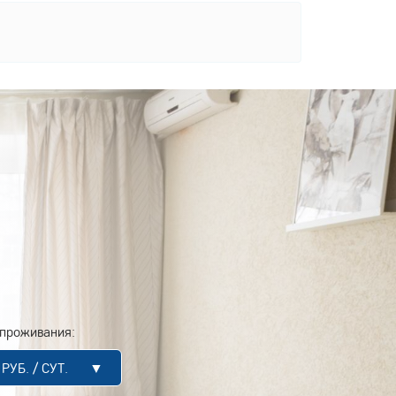
проживания:
0 РУБ. / СУТ. ▼