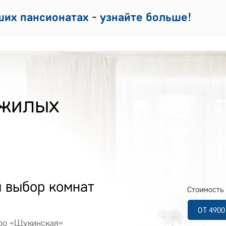
их пансионатах - узнайте больше!
ожилых
 выбор комнат
Стоимость 
ОТ 490
тро «Щукинская»