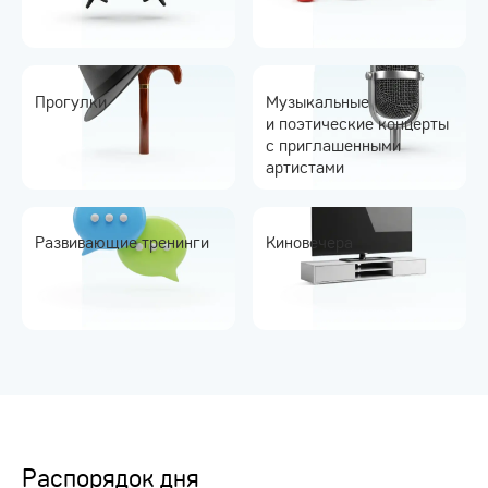
Прогулки
Музыкальные
и поэтические концерты
с приглашенными
артистами
Развивающие тренинги
Киновечера
Распорядок дня