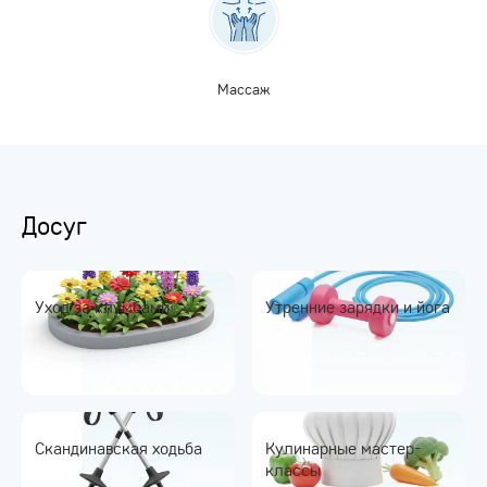
Массаж
Досуг
Уход за клумбами
Утренние зарядки и йога
Скандинавская ходьба
Кулинарные мастер-
классы