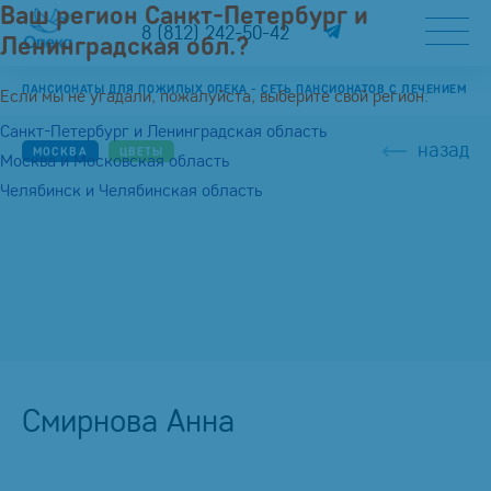
Ваш регион Санкт-Петербург и
8 (812) 242-50-42
Ленинградская обл.?
ПАНСИОНАТЫ ДЛЯ ПОЖИЛЫХ ОПЕКА - СЕТЬ ПАНСИОНАТОВ С ЛЕЧЕНИЕМ
Если мы не угадали, пожалуйста, выберите свой регион:
Санкт-Петербург и Ленинградская область
назад
МОСКВА
ЦВЕТЫ
Москва и Московская область
Челябинск и Челябинская область
Смирнова Анна