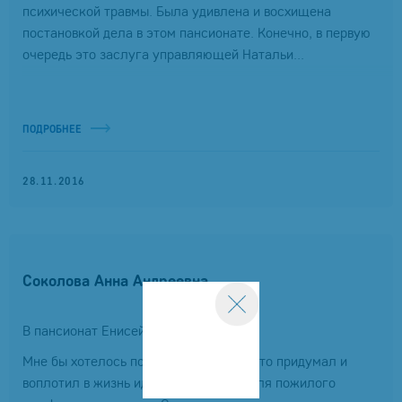
психической травмы. Была удивлена и восхищена
постановкой дела в этом пансионате. Конечно, в первую
очередь это заслуга управляющей Натальи...
ПОДРОБНЕЕ
28.11.2016
Соколова Анна Андреевна
В пансионат Енисейский
Мне бы хотелось поблагодарить тех, кто придумал и
воплотил в жизнь идею пансионатов для пожилого