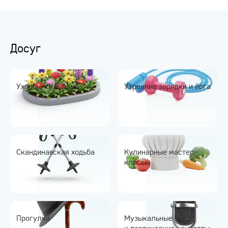
Досуг
Уход за клумбами
Утренние зарядки и йога
Скандинавская ходьба
Кулинарные мастер-
классы
Прогулки
Музыкальные
и поэтические концерты