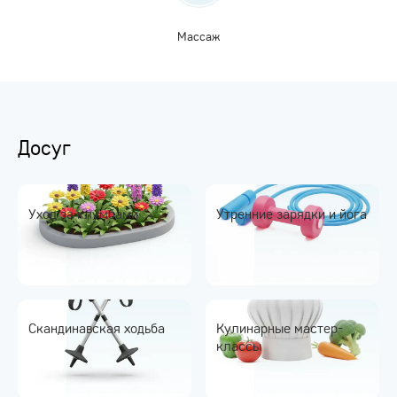
Массаж
Досуг
Уход за клумбами
Утренние зарядки и йога
Скандинавская ходьба
Кулинарные мастер-
классы