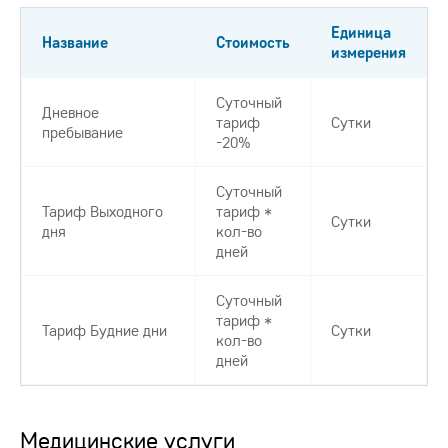
Единица
Название
Стоимость
измерения
Суточный
Дневное
тариф
Сутки
пребывание
-20%
Суточный
Тариф Выходного
тариф *
Сутки
дня
кол-во
дней
Суточный
тариф *
Тариф Будние дни
Сутки
кол-во
дней
Медицинские услуги