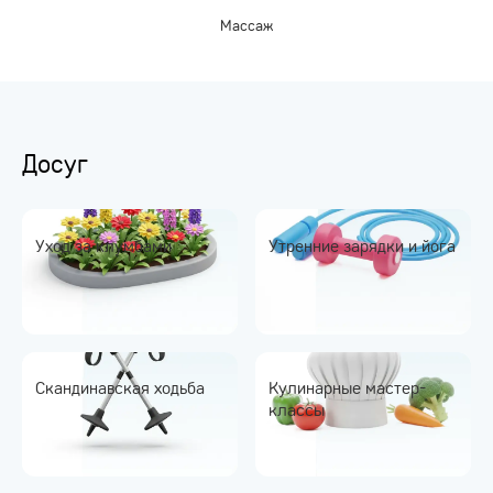
Массаж
Досуг
Уход за клумбами
Утренние зарядки и йога
Скандинавская ходьба
Кулинарные мастер-
классы