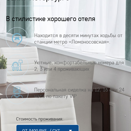
В стилистике хорошего отеля
Находится в десяти минутах ходьбы от
станции метро «Ломоносовская».
Уютные, комфортабельные номера для
2, 3 или 4 проживающих
Персональная сиделка на 12, 16 или 24
часа по пакету VIP
Стоимость проживания:
ОТ 3400 РУБ. / СУТ. ▼