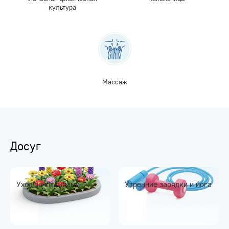
культура
Массаж
Досуг
Уход за клумбами
Утренние зарядки и йога