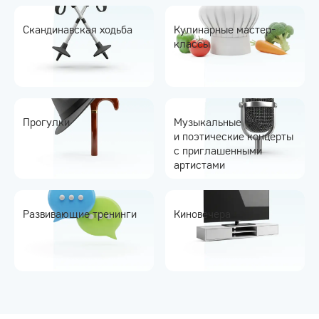
Скандинавская ходьба
Кулинарные мастер-
классы
Прогулки
Музыкальные
и поэтические концерты
с приглашенными
артистами
Развивающие тренинги
Киновечера