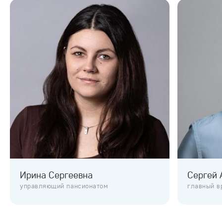
Ирина Сергеевна
Сергей 
управляющий пансионатом
главный в