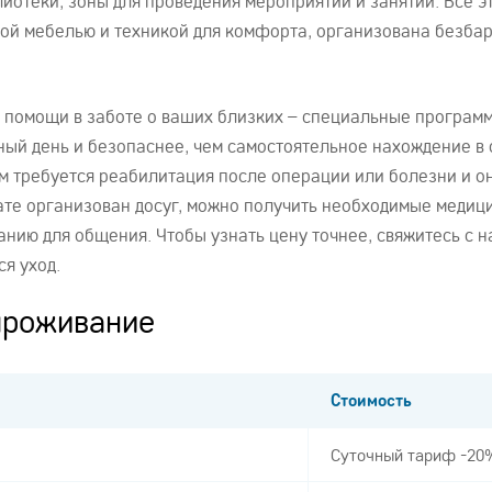
лиотеки, зоны для проведения мероприятий и занятий. Все
й мебелью и техникой для комфорта, организована безбар
помощи в заботе о ваших близких – специальные программ
лный день и безопаснее, чем самостоятельное нахождение 
м требуется реабилитация после операции или болезни и 
ате организован досуг, можно получить необходимые медиц
анию для общения. Чтобы узнать цену точнее, свяжитесь с 
ся уход.
проживание
Стоимость
Суточный тариф -20