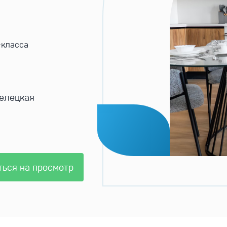
-класса
велецкая
ться на просмотр