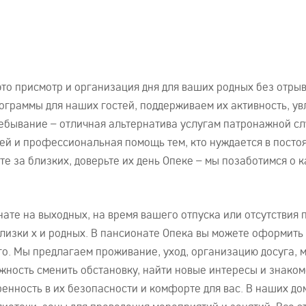
то присмотр и организация дня для ваших родных без отры
ограммы для наших гостей, поддерживаем их активность, у
ребывание – отличная альтернатива услугам патронажной с
ей и профессиональная помощь тем, кто нуждается в посто
 за близких, доверьте их день Опеке – мы позаботимся о к
те на выходных, на время вашего отпуска или отсутствия 
лизки х и родных. В пансионате Опека вы можете оформить
го. Мы предлагаем проживание, уход, организацию досуга, 
жность сменить обстановку, найти новые интересы и знаком
ренность в их безопасности и комфорте для вас. В наших д