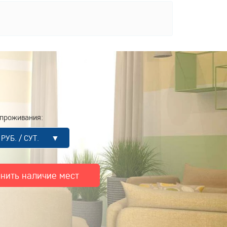
проживания:
0 РУБ. / СУТ. ▼
чнить наличие мест