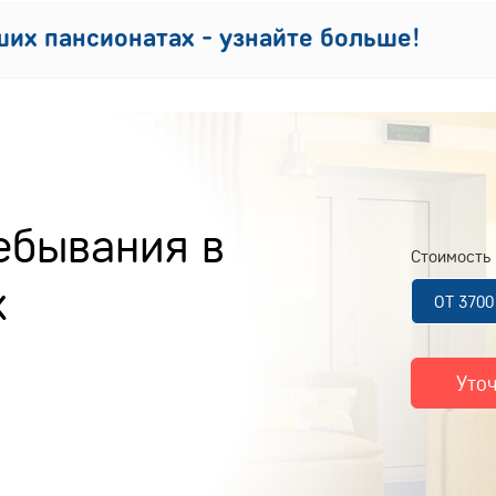
их пансионатах - узнайте больше!
ебывания в
Стоимость 
х
ОТ 370
Уто