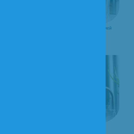
Сиделка для пожилого с деменцией
Сиделка-домработница