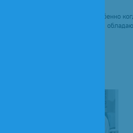
асть жизни каждого человека, особенно ко
ьных.
Профессиональные сиделки
, облада
ход на высоком уровне.