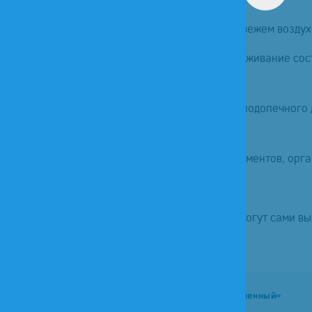
азличные виды помощи. Вот некоторые из них:
е, обеспечение личной гигиены, прогулки на свежем воздух
 за приемом лекарственных препаратов, отслеживание сост
 настольные игры или другие занятия по выбору подопечного
уктов, покупка медикаментов, оформление документов, орга
ные инстанции.
ет быть нужна разная помощь. Родственники могут сами вы
имыми задачами.
Тариф «Базовый»
Тариф «Повышенный»