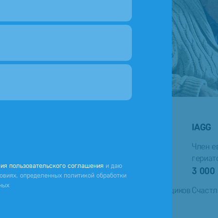
сь с
Политикой конфиденциальности
16 лет
IAGG
Заботимся о самых близких
Член е
гериат
ия пользовательского соглашения
и даю
Одобрено государством
3 000
овиях, определенных политикой обработки
ных
Входим в государственный реестр поставщиков
Счастл
социальных услуг