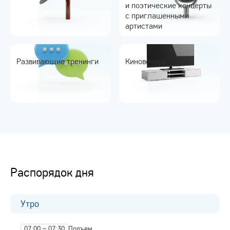
и поэтические концерты
с приглашенными
артистами
Развивающие тренинги
Киновечера
Распорядок дня
Утро
07:00 – 07:30
Подъем