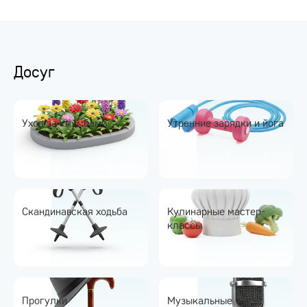
Досуг
Уход за клумбами
Утренние зарядки и йога
Скандинавская ходьба
Кулинарные мастер-
классы
Прогулки
Музыкальные