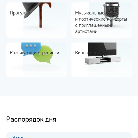
Прогулки
Музыкальные
и поэтические концерты
с приглашенными
артистами
Развивающие тренинги
Киновечера
Распорядок дня
Утро