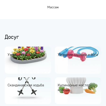
Массаж
Досуг
Уход за клумбами
Утренние зарядки и йога
Скандинавская ходьба
Кулинарные мастер-
классы