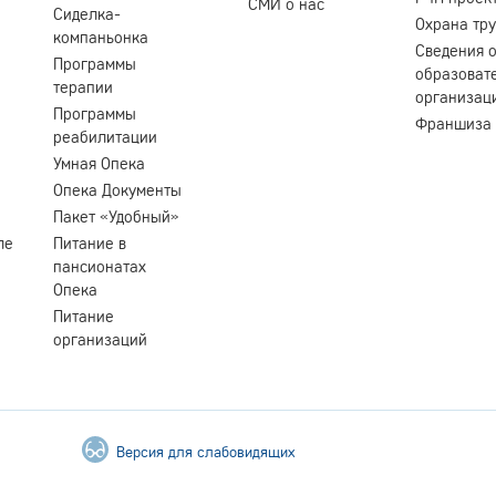
СМИ о нас
Сиделка-
Охрана тр
компаньонка
Сведения 
Программы
образоват
терапии
организац
Программы
Франшиза
реабилитации
Умная Опека
Опека Документы
Пакет «Удобный»
ле
Питание в
пансионатах
Опека
Питание
организаций
Версия для слабовидящих