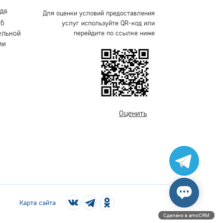
уда
Для оценки условий предоставления
об
услуг используйте QR-код или
ельной
перейдите по ссылке ниже
ии
Оценить
Карта сайта
Сделано в amoCRM