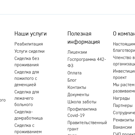
Наши услуги
Полезная
О компа
информация
Реабилитация
Настоящи
благотвор
Услуги сиделки
Лицензии
Членство в
Сиделка без
Госпрограмма 442-
организац
проживания
ФЗ
Инвестици
Сиделка для
Оплата
проект
пожилого с
Блог
деменцией
Мы растем
Контакты
развиваем
Сиделка для
Документы
лежачего
Награды
ого
Школа заботы
больного
Партнеры
Профилактика
Сиделка-
Сотруднич
Covid-19
домработница
Реквизиты
Правительственный
Сиделка с
Вакансии
грант
проживанием
ГЧП проек