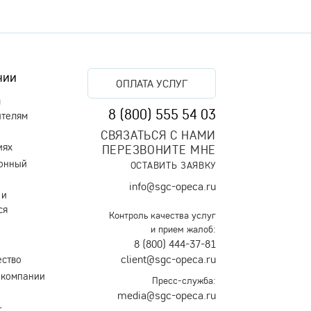
нии
ОПЛАТА УСЛУГ
м
8 (800) 555 54 03
ителям
СВЯЗАТЬСЯ С НАМИ
иях
ПЕРЕЗВОНИТЕ МНЕ
онный
ОСТАВИТЬ ЗАЯВКУ
info@sgc-opeca.ru
 и
ся
Контроль качества услуг
и прием жалоб:
8 (800) 444-37-81
client@sgc-opeca.ru
ество
 компании
Пресс-служба:
media@sgc-opeca.ru
т