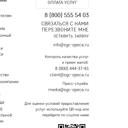
ОПЛАТА УСЛУГ
м
8 (800) 555 54 03
ителям
СВЯЗАТЬСЯ С НАМИ
иях
ПЕРЕЗВОНИТЕ МНЕ
онный
ОСТАВИТЬ ЗАЯВКУ
info@sgc-opeca.ru
 и
ся
Контроль качества услуг
и прием жалоб:
8 (800) 444-37-81
client@sgc-opeca.ru
ество
 компании
Пресс-служба:
media@sgc-opeca.ru
т
уда
Для оценки условий предоставления
об
услуг используйте QR-код или
ельной
перейдите по ссылке ниже
ии