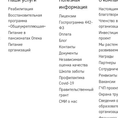
информация
Реабилитация
Настоящи
благотвор
Восстановительная
Лицензии
программа
Членство в
Госпрограмма 442-
«Общеукрепляющая»
организац
ФЗ
Питание в
Инвестици
Оплата
х
пансионатах Опека
проект
Блог
Питание
Мы растем
Контакты
организаций
развиваем
Документы
Награды
Независимая
Партнеры
оценка качества
Сотруднич
Школа заботы
Реквизиты
Профилактика
Вакансии
Covid-19
ГЧП проек
Правительственный
Охрана тр
грант
Сведения 
СМИ о нас
образоват
организац
Франшиза