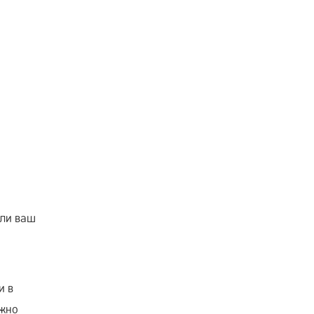
сли ваш
и в
ужно