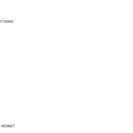
устимо.
у может