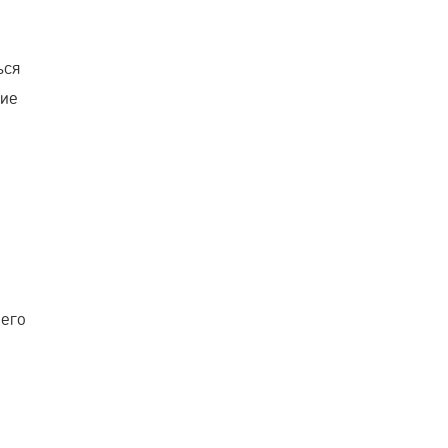
ься
ние
 его