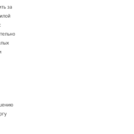
ить за
жилой
с
ательно
илых
и
ушению
ргу