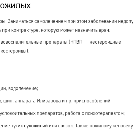
пожилых
уры. Заниматься самолечением при этом заболевании недоп
при контрактуре, которую может назначить врач:
тивовоспалительные препараты (НПВП — нестероидные
икостероиды);
ии, водолечение;
, шин, аппарата Илизарова и пр. приспособлений;
успокоительных препаратов, работа с психотерапевтом;
ение тугих сухожилий или связок. Также пожилому человек