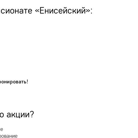
нсионате «Енисейский»:
ронировать!
по акции?
те
рование