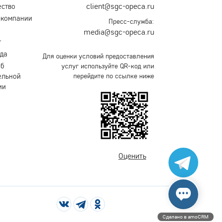
client@sgc-opeca.ru
ество
 компании
Пресс-служба:
media@sgc-opeca.ru
т
уда
Для оценки условий предоставления
об
услуг используйте QR-код или
ельной
перейдите по ссылке ниже
ии
Оценить
Сделано в amoCRM