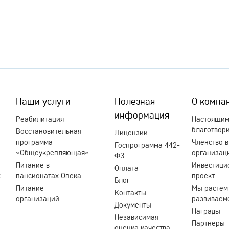
Наши услуги
Полезная
О компа
информация
Реабилитация
Настоящи
благотвор
Восстановительная
Лицензии
программа
Членство в
Госпрограмма 442-
«Общеукрепляющая»
организац
ФЗ
Питание в
Инвестици
Оплата
х
пансионатах Опека
проект
Блог
Питание
Мы растем
Контакты
организаций
развиваем
Документы
Награды
Независимая
Партнеры
оценка качества