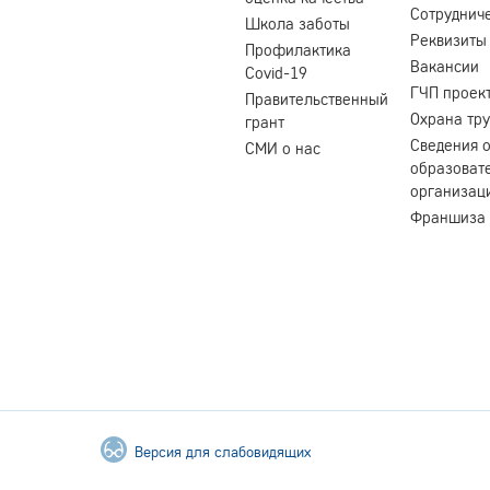
Сотруднич
Школа заботы
Реквизиты
Профилактика
Вакансии
Covid-19
ГЧП проек
Правительственный
Охрана тр
грант
Сведения 
СМИ о нас
образоват
организац
Франшиза
Версия для слабовидящих