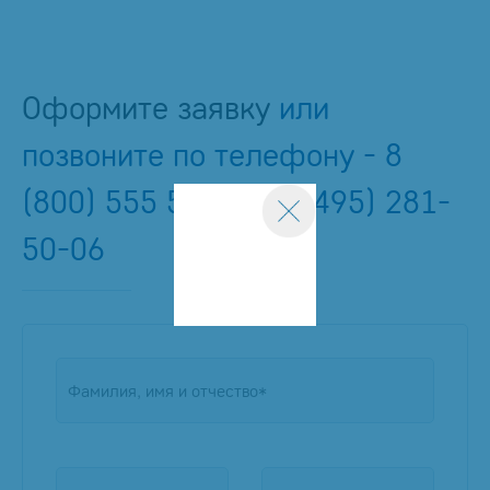
Оформите заявку
или
позвоните по телефону -
8
(800) 555 54 03
/
8 (495) 281-
50-06