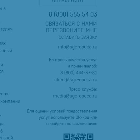
ОПЛАТА УСЛУГ
ы в
8 (800) 555 54 03
м
СВЯЗАТЬСЯ С НАМИ
ителям
ПЕРЕЗВОНИТЕ МНЕ
ОСТАВИТЬ ЗАЯВКУ
иях
info@sgc-opeca.ru
онный
Контроль качества услуг
 и
и прием жалоб:
ся
8 (800) 444-37-81
client@sgc-opeca.ru
Пресс-служба:
ество
media@sgc-opeca.ru
 компании
Для оценки условий предоставления
т
услуг используйте QR-код или
уда
перейдите по ссылке ниже
об
ельной