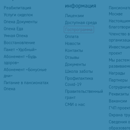
информация
Реабилитация
Пансионат
Москве
Услуги сиделок
Лицензии
Настоящи
Опека Документы
Доступная среда
благотвор
Опека Еда
Госпрограмма
Членство в
Умная Опека
Оплата
организац
Восстановление
Новости
Инвестици
Пакет «Удобный»
Контакты
проект
Абонемент «Будь
Отзывы
Мы растем
здоров»
Документы
развиваем
Абонемент «Бонусные
Школа заботы
Награды
дни»
Профилактика
Партнеры
Питание в пансионатах
Covid-19
Сотруднич
Опека
Правительственный
Реквизиты
грант
Вакансии
СМИ о нас
ГЧП проек
Охрана тр
Сведения 
образоват