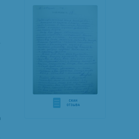
у
CКАН
ОТЗЫВА
я