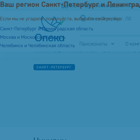
Ваш регион Санкт-Петербург и Ленингра
Версия для слабовидящих
Дост
Если мы не угадали, пожалуйста, выберите свой регион:
Санкт-Петербург, ЛО
Санкт-Петербург и Ленинградская область
Москва и Московская область
Пансионаты
О ком
Челябинск и Челябинская область
ПАНСИОНАТЫ ДЛЯ ПОЖИЛЫХ ОПЕКА - СЕТЬ ПАНСИОНАТОВ 
САНКТ-ПЕТЕРБУРГ