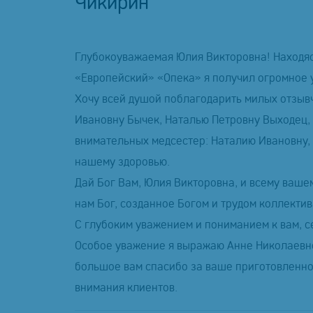
Чикирин
Глубокоуважаемая Юлия Викторовна! Находяс
«Европейский» «Опека» я получил огромное у
Хочу всей душой поблагодарить милых отзыв
Ивановну Бычек, Наталью Петровну Выходец,
внимательных медсестер: Наталию Ивановну,
нашему здоровью.
Дай Бог Вам, Юлия Викторовна, и всему вашем
нам Бог, созданное Богом и трудом коллекти
С глубоким уважением и пониманием к вам, с
Особое уважение я выражаю Анне Николаевне
большое вам спасибо за ваше приготовленное 
внимания клиентов.