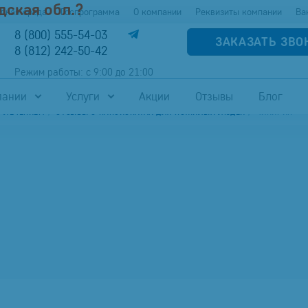
дская обл.?
упная среда
Госпрограмма
О компании
Реквизиты компании
Ва
8 (800) 555-54-03
ЗАКАЗАТЬ ЗВО
8 (812) 242-50-42
Режим работы: с 9:00 до 21:00
пании
Услуги
Акции
Отзывы
Блог
С ЛЕЧЕНИЕМ
ОТЗЫВЫ О ПАНСИОНАТАХ ДЛЯ ПОЖИЛЫХ ЛЮДЕЙ
ЧИКИРИН