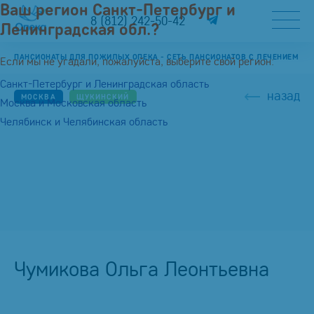
Ваш регион Санкт-Петербург и
8 (812) 242-50-42
Ленинградская обл.?
ПАНСИОНАТЫ ДЛЯ ПОЖИЛЫХ ОПЕКА - СЕТЬ ПАНСИОНАТОВ С ЛЕЧЕНИЕМ
Если мы не угадали, пожалуйста, выберите свой регион:
Санкт-Петербург и Ленинградская область
назад
МОСКВА
ЩУКИНСКИЙ
Москва и Московская область
Челябинск и Челябинская область
Чумикова Ольга Леонтьевна