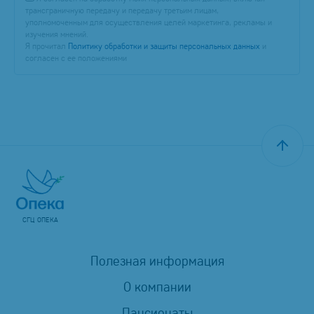
трансграничную передачу и передачу третьим лицам,
уполномоченным для осуществления целей маркетинга, рекламы и
изучения мнений.
Я прочитал
Политику обработки и защиты персональных данных
и
согласен с ее положениями
СГЦ ОПЕКА
Полезная информация
О компании
Пансионаты