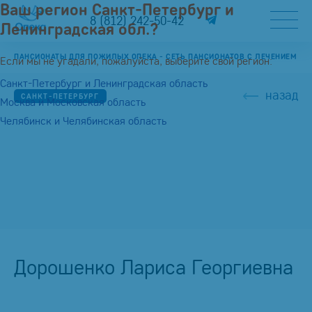
Ваш регион Санкт-Петербург и
8 (812) 242-50-42
Ленинградская обл.?
ПАНСИОНАТЫ ДЛЯ ПОЖИЛЫХ ОПЕКА - СЕТЬ ПАНСИОНАТОВ С ЛЕЧЕНИЕМ
Если мы не угадали, пожалуйста, выберите свой регион:
Санкт-Петербург и Ленинградская область
назад
САНКТ-ПЕТЕРБУРГ
Москва и Московская область
Челябинск и Челябинская область
Дорошенко Лариса Георгиевна