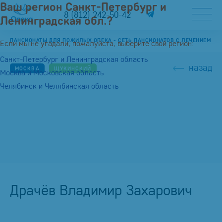
Ваш регион Санкт-Петербург и
8 (812) 242-50-42
Ленинградская обл.?
ПАНСИОНАТЫ ДЛЯ ПОЖИЛЫХ ОПЕКА - СЕТЬ ПАНСИОНАТОВ С ЛЕЧЕНИЕМ
Если мы не угадали, пожалуйста, выберите свой регион:
Санкт-Петербург и Ленинградская область
назад
МОСКВА
ЩУКИНСКИЙ
Москва и Московская область
Челябинск и Челябинская область
Драчёв Владимир Захарович