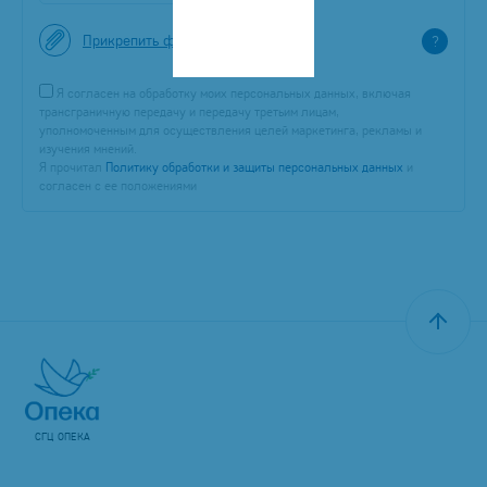
Прикрепить файл
?
Я согласен на обработку моих персональных данных, включая
трансграничную передачу и передачу третьим лицам,
уполномоченным для осуществления целей маркетинга, рекламы и
изучения мнений.
Я прочитал
Политику обработки и защиты персональных данных
и
согласен с ее положениями
СГЦ ОПЕКА