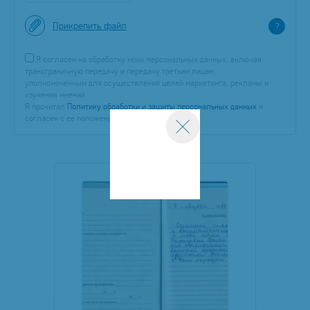
Прикрепить файл
?
Я согласен на обработку моих персональных данных, включая
трансграничную передачу и передачу третьим лицам,
уполномоченным для осуществления целей маркетинга, рекламы и
изучения мнений.
Я прочитал
Политику обработки и защиты персональных данных
и
согласен с ее положениями