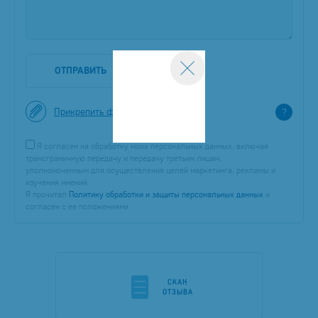
ОТПРАВИТЬ
Прикрепить файл
?
Я согласен на обработку моих персональных данных, включая
трансграничную передачу и передачу третьим лицам,
уполномоченным для осуществления целей маркетинга, рекламы и
изучения мнений.
Я прочитал
Политику обработки и защиты персональных данных
и
согласен с ее положениями
CКАН
ОТЗЫВА