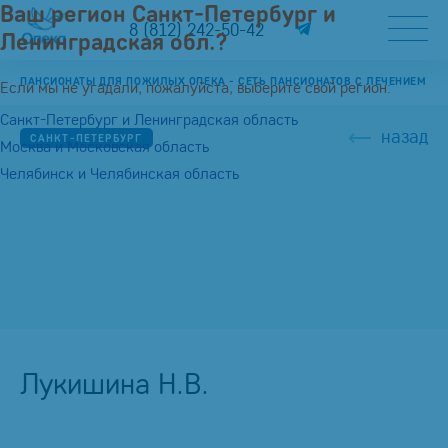
Ваш регион Санкт-Петербург и
8 (812) 242-50-42
Ленинградская обл.?
ПАНСИОНАТЫ ДЛЯ ПОЖИЛЫХ ОПЕКА - СЕТЬ ПАНСИОНАТОВ С ЛЕЧЕНИЕМ
Если мы не угадали, пожалуйста, выберите свой регион:
Санкт-Петербург и Ленинградская область
назад
САНКТ-ПЕТЕРБУРГ
Москва и Московская область
Челябинск и Челябинская область
Лукишина Н.В.