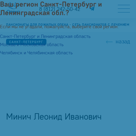
Ваш регион Санкт-Петербург и
8 (812) 242-50-42
Ленинградская обл.?
ПАНСИОНАТЫ ДЛЯ ПОЖИЛЫХ ОПЕКА - СЕТЬ ПАНСИОНАТОВ С ЛЕЧЕНИЕМ
Если мы не угадали, пожалуйста, выберите свой регион:
Санкт-Петербург и Ленинградская область
назад
САНКТ-ПЕТЕРБУРГ
Москва и Московская область
Челябинск и Челябинская область
Минич Леонид Иванович