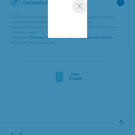
Прикрепить файл
?
Я согласен на обработку моих персональных данных, включая
трансграничную передачу и передачу третьим лицам,
уполномоченным для осуществления целей маркетинга, рекламы и
изучения мнений.
Я прочитал
Политику обработки и защиты персональных данных
и
согласен с ее положениями
CКАН
ОТЗЫВА