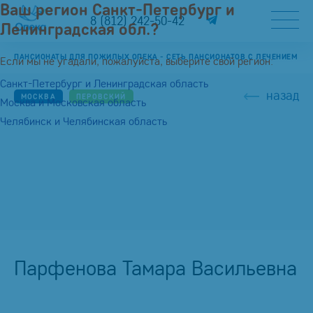
Ваш регион Санкт-Петербург и
8 (812) 242-50-42
Ленинградская обл.?
ПАНСИОНАТЫ ДЛЯ ПОЖИЛЫХ ОПЕКА - СЕТЬ ПАНСИОНАТОВ С ЛЕЧЕНИЕМ
Если мы не угадали, пожалуйста, выберите свой регион:
Санкт-Петербург и Ленинградская область
назад
МОСКВА
ПЕРОВСКИЙ
Москва и Московская область
Челябинск и Челябинская область
Парфенова Тамара Васильевна