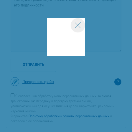
ОТПРАВИТЬ
Прикрепить файл
?
Я согласен на обработку моих персональных данных, включая
трансграничную передачу и передачу третьим лицам,
уполномоченным для осуществления целей маркетинга, рекламы и
изучения мнений.
Я прочитал
Политику обработки и защиты персональных данных
и
согласен с ее положениями