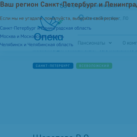
Ваш регион Санкт-Петербург и Ленингра
Версия для слабовидящих
Дост
Если мы не угадали, пожалуйста, выберите свой регион:
Санкт-Петербург, ЛО
Санкт-Петербург и Ленинградская область
Москва и Московская область
Пансионаты
О ком
Челябинск и Челябинская область
ПАНСИОНАТЫ ДЛЯ ПОЖИЛЫХ ОПЕКА - СЕТЬ ПАНСИОНАТОВ 
САНКТ-ПЕТЕРБУРГ
ВСЕВОЛОЖСКИЙ