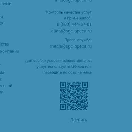
онный
Контроль качества услуг
 и
и прием жалоб:
ся
8 (800) 444-37-81
client@sgc-opeca.ru
Пресс-служба:
ество
media@sgc-opeca.ru
 компании
Для оценки условий предоставления
т
услуг используйте QR-код или
уда
перейдите по ссылке ниже
об
ельной
ии
Оценить