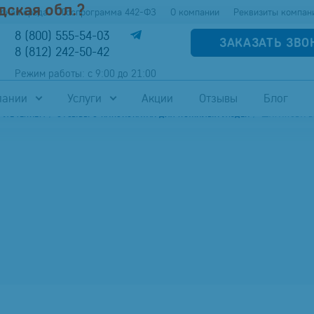
дская обл.?
упная среда
Госпрограмма 442-ФЗ
О компании
Реквизиты компан
8 (800) 555-54-03
ЗАКАЗАТЬ ЗВО
8 (812) 242-50-42
Режим работы: с 9:00 до 21:00
пании
Услуги
Акции
Отзывы
Блог
С ЛЕЧЕНИЕМ
ОТЗЫВЫ О ПАНСИОНАТАХ ДЛЯ ПОЖИЛЫХ ЛЮДЕЙ
ШАРАПОВА В