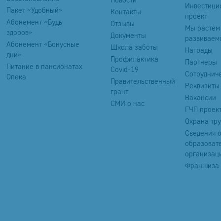
Инвестици
Пакет «Удобный»
Контакты
проект
Абонемент «Будь
Отзывы
Мы растем
здоров»
Документы
развиваем
Абонемент «Бонусные
Школа заботы
Награды
дни»
Профилактика
Партнеры
Питание в пансионатах
Covid-19
Сотруднич
Опека
Правительственный
Реквизиты
грант
Вакансии
СМИ о нас
ГЧП проек
Охрана тр
Сведения 
образоват
организац
Франшиза