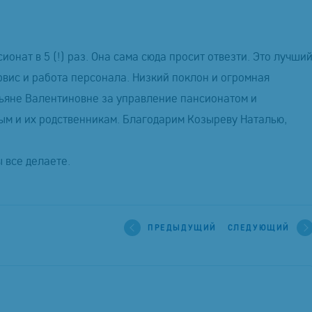
онат в 5 (!) раз. Она сама сюда просит отвезти. Это лучши
рвис и работа персонала. Низкий поклон и огромная
ьяне Валентиновне за управление пансионатом и
м и их родственникам. Благодарим Козыреву Наталью,
 все делаете.
ПРЕДЫДУЩИЙ
СЛЕДУЮЩИЙ