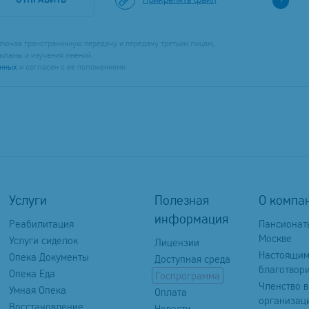
?
лючая трансграничную передачу и передачу третьим лицам,
кламы и изучения мнений.
анных
и согласен с ее положениями
Услуги
Полезная
О компа
информация
Реабилитация
Пансионат
Москве
Услуги сиделок
Лицензии
Настоящи
Опека Документы
Доступная среда
благотвор
Опека Еда
Госпрограмма
Членство в
Умная Опека
Оплата
организац
Восстановление
Новости