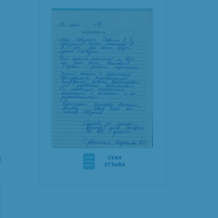
й
CКАН
ОТЗЫВА