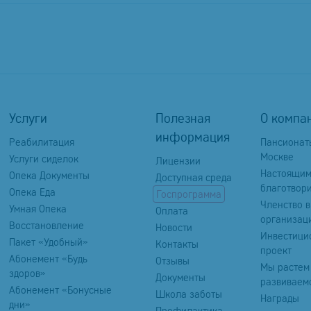
Услуги
Полезная
О компа
информация
Реабилитация
Пансионат
Москве
Услуги сиделок
Лицензии
Настоящи
Опека Документы
Доступная среда
благотвор
Опека Еда
Госпрограмма
Членство в
Умная Опека
Оплата
организац
Восстановление
Новости
Инвестици
Пакет «Удобный»
Контакты
проект
Абонемент «Будь
Отзывы
Мы растем
здоров»
Документы
развиваем
Абонемент «Бонусные
Школа заботы
Награды
дни»
Профилактика