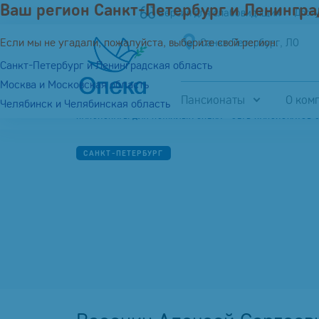
Ваш регион Санкт-Петербург и Ленингра
Версия для слабовидящих
Дост
Если мы не угадали, пожалуйста, выберите свой регион:
Санкт-Петербург, ЛО
Санкт-Петербург и Ленинградская область
Москва и Московская область
Пансионаты
О ком
Челябинск и Челябинская область
ПАНСИОНАТЫ ДЛЯ ПОЖИЛЫХ ОПЕКА - СЕТЬ ПАНСИОНАТОВ 
САНКТ-ПЕТЕРБУРГ