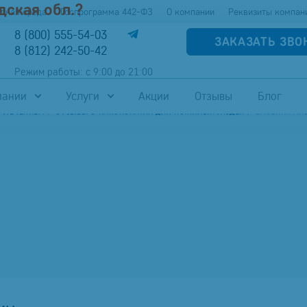
дская обл.?
упная среда
Госпрограмма 442-ФЗ
О компании
Реквизиты компан
8 (800) 555-54-03
ЗАКАЗАТЬ ЗВО
8 (812) 242-50-42
Режим работы: с 9:00 до 21:00
пании
Услуги
Акции
Отзывы
Блог
С ЛЕЧЕНИЕМ
ОТЗЫВЫ О ПАНСИОНАТАХ ДЛЯ ПОЖИЛЫХ ЛЮДЕЙ
ВАСЕНИН АЛ