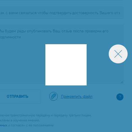
Прикрепить файл
ОТПРАВИТЬ
?
лючая трансграничную передачу и передачу третьим лицам,
кламы и изучения мнений.
анных
и согласен с ее положениями