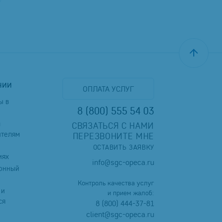
нии
ОПЛАТА УСЛУГ
ы в
8 (800) 555 54 03
м
СВЯЗАТЬСЯ С НАМИ
ителям
ПЕРЕЗВОНИТЕ МНЕ
ОСТАВИТЬ ЗАЯВКУ
иях
info@sgc-opeca.ru
онный
Контроль качества услуг
 и
и прием жалоб:
ся
8 (800) 444-37-81
client@sgc-opeca.ru