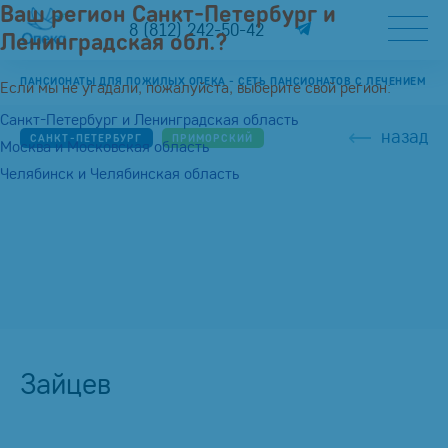
Ваш регион Санкт-Петербург и
8 (812) 242-50-42
Ленинградская обл.?
ПАНСИОНАТЫ ДЛЯ ПОЖИЛЫХ ОПЕКА - СЕТЬ ПАНСИОНАТОВ С ЛЕЧЕНИЕМ
Если мы не угадали, пожалуйста, выберите свой регион:
Санкт-Петербург и Ленинградская область
назад
САНКТ-ПЕТЕРБУРГ
ПРИМОРСКИЙ
Москва и Московская область
Челябинск и Челябинская область
Зайцев