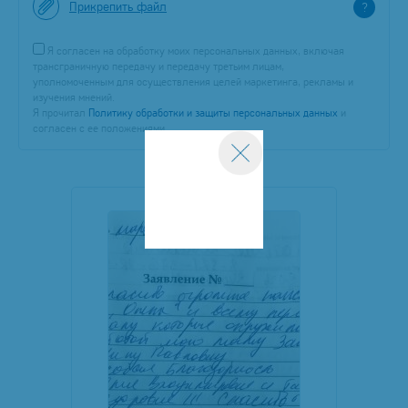
Прикрепить файл
?
Я согласен на обработку моих персональных данных, включая
трансграничную передачу и передачу третьим лицам,
уполномоченным для осуществления целей маркетинга, рекламы и
изучения мнений.
Я прочитал
Политику обработки и защиты персональных данных
и
согласен с ее положениями