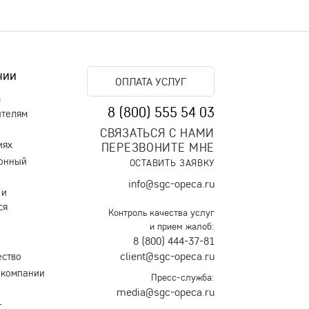
нии
ОПЛАТА УСЛУГ
м
8 (800) 555 54 03
ителям
СВЯЗАТЬСЯ С НАМИ
иях
ПЕРЕЗВОНИТЕ МНЕ
онный
ОСТАВИТЬ ЗАЯВКУ
info@sgc-opeca.ru
 и
ся
Контроль качества услуг
и прием жалоб:
8 (800) 444-37-81
client@sgc-opeca.ru
ество
 компании
Пресс-служба:
media@sgc-opeca.ru
т