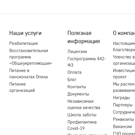
Наши услуги
Полезная
О компа
информация
Реабилитация
Настоящи
благотвор
Восстановительная
Лицензии
программа
Членство в
Госпрограмма 442-
«Общеукрепляющая»
организац
ФЗ
Питание в
Инвестици
Оплата
х
пансионатах Опека
проект
Блог
Питание
Мы растем
Контакты
организаций
развиваем
Документы
Награды
Независимая
Партнеры
оценка качества
Сотруднич
Школа заботы
Реквизиты
Профилактика
Вакансии
Covid-19
ГЧП проек