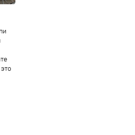
ли
и
ате
 это