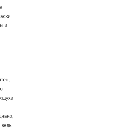
е
маски
ы и
ятен,
то
оздуха
днако,
 ведь