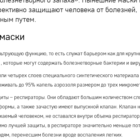
ективно защищают человека от болезней,
ным путем.
 маски
льтрующую функцию, то есть служат барьером как для крупн
й), которые могут содержать болезнетворные бактерии и вир
или четырех слоев специального синтетического материала
ерживать до 95% капель аэрозоля размером до трех микроме
иты – респираторы. Они обладают большим количеством сл
формы, а также зачастую имеют выпускной клапан. Клапан 
ыхаемый человеком, не оставался внутри объема респиратор
мимо лучшей защиты, в респираторе значительно меньше по
юдям, перенесшим болезни вроде воспаления легких.