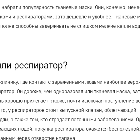
набрали популярность тканевые маски. Они, конечно, мене
ками и респираторами, зато дешевле и удобнее. Тканевые 
 вполне способны задерживать не слишком мелкие капли вод
 или респиратор?
иклинику, где контакт с зараженными людьми наиболее веро
атор. Он дороже, чем одноразовая или тканевая маска, за
ь хорошо прилегает к коже, почти исключая поступление в
го, у респираторов стоит выпускной клапан, облегчающий
ям, а также тем, кто страдает легочными заболеваниями. О
жающих людей, покупка респиратора окажется бесполезной,
анным через отверстие клапана.