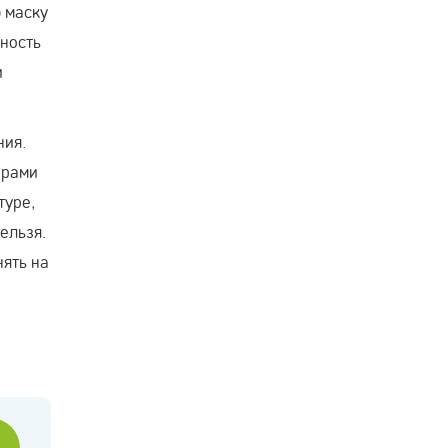
ю маску
дность
и
ния.
орами
туре,
ельзя.
нять на