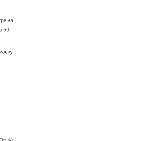
тря на
о 50
 маску
стинка