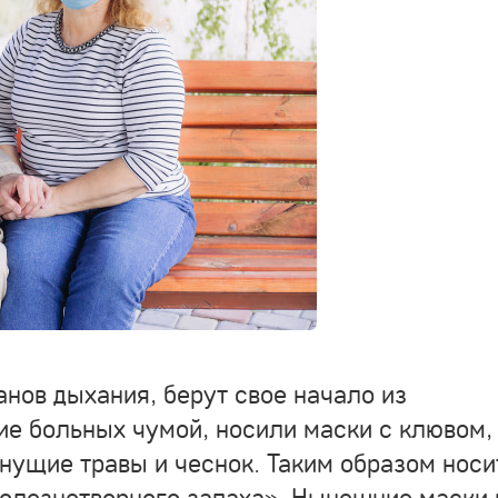
анов дыхания, берут свое начало из
ие больных чумой, носили маски с клювом,
нущие травы и чеснок. Таким образом носи
болезнетворного запаха». Нынешние маски 