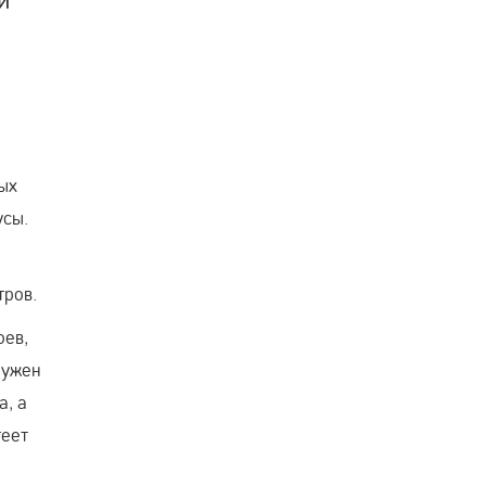
ых
усы.
тров.
оев,
нужен
а, а
теет