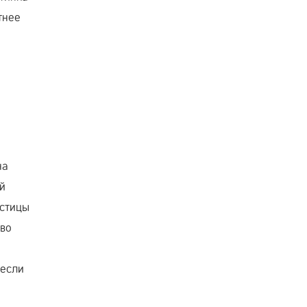
тнее
на
ой
астицы
ово
 если