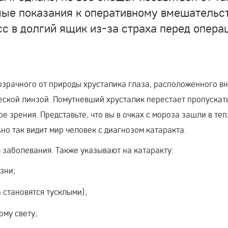
мые показания к оперативному вмешательст
с в долгий ящик из-за страха перед опера
озрачного от природы хрусталика глаза, расположенного в
еской линзой. Помутневший хрусталик перестает пропускат
ре зрения. Представьте, что вы в очках с мороза зашли в те
о так видит мир человек с диагнозом катаракта.
заболевания. Также указывают на катаракту:
зни;
 становятся тусклыми);
ому свету;