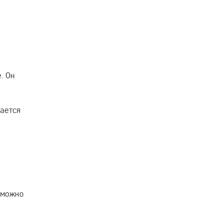
. Он
вается
м можно