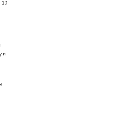
8-10
а
у и
ы