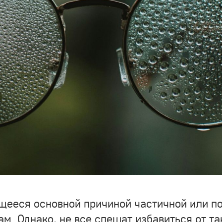
щееся основной причиной частичной или п
ам. Однако, не все спешат избавиться от та