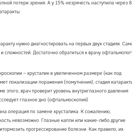
олной потери зрения. А у 15% незрячесть наступила через 
атаракты.
аракту нужно диагностировать на первых двух стадиях. Сам
 и сложностей. Достаточно обратиться к врачу офтальмолог
роскопии – хрусталик в увеличенном размере (как под
мет локализации поражения (помутнения), стадия катаракт
ме этого, врач проверит уровень внутриглазного давления
исследует глазное дно (офтальмоскопия).
ана операция по замене хрусталика. К сожалению,
ность невозможно. Глазные капли или какие-либо другие
тормозить прогрессирование болезни. Как правило, их