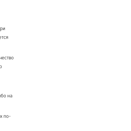
При
ется
чество
о
ибо на
х по-