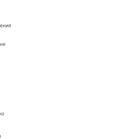
з
щения
 не
но
ю