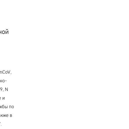
ной
nCoV,
рно-
9, N
е и
жбы по
акже в
.