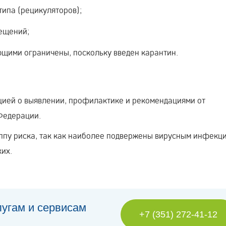
ипа (рецикуляторов);
ещений;
ющими ограничены, поскольку введен карантин.
ией о выявлении, профилактике и рекомендациями от
Федерации.
уппу риска, так как наиболее подвержены вирусным инфекци
ких.
лугам и сервисам
+7 (351) 272-41-12