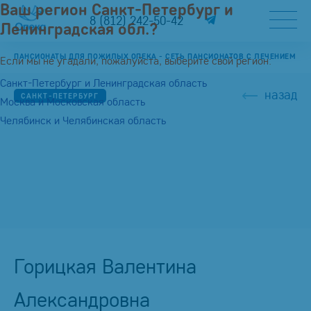
Ваш регион Санкт-Петербург и
8 (812) 242-50-42
Ленинградская обл.?
ПАНСИОНАТЫ ДЛЯ ПОЖИЛЫХ ОПЕКА - СЕТЬ ПАНСИОНАТОВ С ЛЕЧЕНИЕМ
Если мы не угадали, пожалуйста, выберите свой регион:
Санкт-Петербург и Ленинградская область
назад
САНКТ-ПЕТЕРБУРГ
Москва и Московская область
Челябинск и Челябинская область
Горицкая Валентина
Александровна