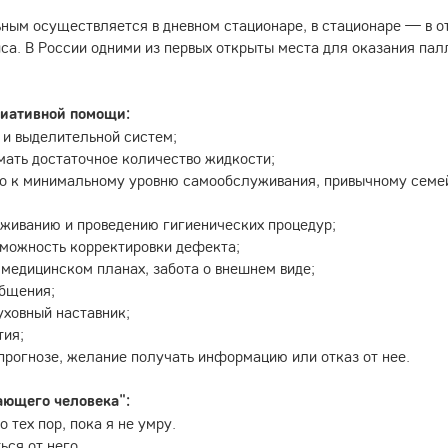
ным осуществляется в дневном стационаре, в стационаре — в о
а. В России одними из первых открыты места для оказания пал
лиативной помощи:
 и выделительной систем;
мать достаточное количество жидкости;
но к минимальному уровню самообслуживания, привычному семей
уживанию и проведению гигиенических процедур;
можность корректировки дефекта;
 медицинском планах, забота о внешнем виде;
общения;
уховный наставник;
тия;
прогнозе, желание получать информацию или отказ от нее.
рающего человека":
 тех пор, пока я не умру.
ься от него.