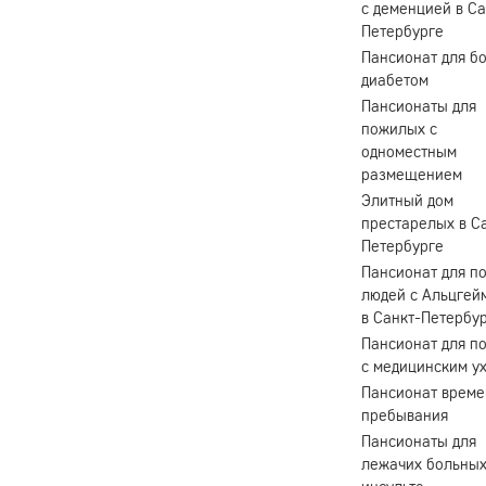
с деменцией в Са
Петербурге
Пансионат для б
диабетом
Пансионаты для
пожилых с
одноместным
размещением
Элитный дом
престарелых в С
Петербурге
Пансионат для п
людей с Альцгей
в Санкт-Петербу
Пансионат для п
с медицинским у
Пансионат време
пребывания
Пансионаты для
лежачих больных