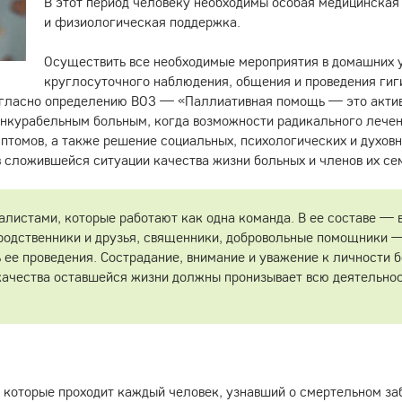
В этот период человеку необходимы особая медицинская
и физиологическая поддержка.
Осуществить все необходимые мероприятия в домашних ус
круглосуточного наблюдения, общения и проведения ги
огласно определению ВОЗ — «Паллиативная помощь — это акт
инкурабельным больным, когда возможности радикального лечен
мптомов, а также решение социальных, психологических и духо
 сложившейся ситуации качества жизни больных и членов их се
истами, которые работают как одна команда. В ее составе — 
е родственники и друзья, священники, добровольные помощники 
ее проведения. Сострадание, внимание и уважение к личности б
 качества оставшейся жизни должны пронизывает всю деятельно
 которые проходит каждый человек, узнавший о смертельном заб