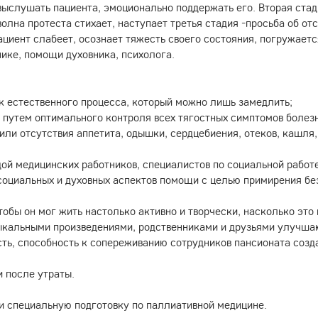
 выслушать пациента, эмоционально поддержать его. Вторая ста
олна протеста стихает, наступает третья стадия -просьба об о
циент слабеет, осознает тяжесть своего состояния, погружается
ике, помощи духовника, психолога.
к естественного процесса, который можно лишь замедлить;
 путем оптимального контроля всех тягостных симптомов болез
или отсутствия аппетита, одышки, сердцебиения, отеков, кашля
 медицинских работников, специалистов по социальной работе, 
социальных и духовных аспектов помощи с целью примирения бе
обы он мог жить настолько активно и творчески, насколько это 
ыкальными произведениями, родственниками и друзьями улучшаю
сть, способность к сопереживанию сотрудников пансионата соз
;
и после утраты.
и специальную подготовку по паллиативной медицине.