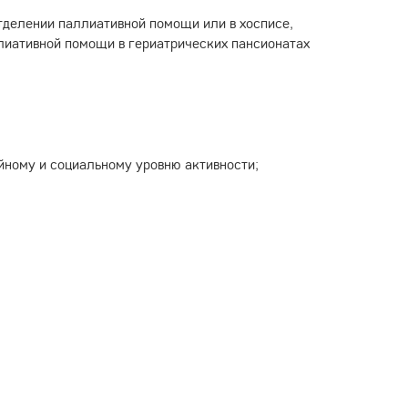
тделении паллиативной помощи или в хосписе,
лиативной помощи в гериатрических пансионатах
ному и социальному уровню активности;