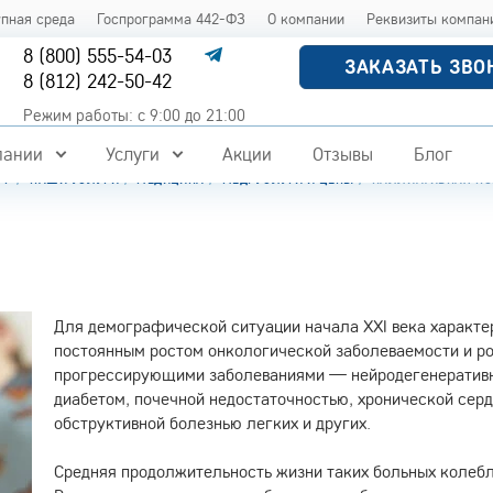
упная среда
Госпрограмма 442-ФЗ
О компании
Реквизиты компан
8 (800) 555-54-03
ЗАКАЗАТЬ ЗВО
8 (812) 242-50-42
Режим работы: с 9:00 до 21:00
пании
Услуги
Акции
Отзывы
Блог
РГ
НАШИ УСЛУГИ
МЕДИЦИНА
МЕД. УСЛУГИ И ЦЕНЫ
ПАЛЛИАТИВНАЯ П
Для демографической ситуации начала XXI века характ
постоянным ростом онкологической заболеваемости и ро
прогрессирующими заболеваниями — нейродегенеративн
диабетом, почечной недостаточностью, хронической сер
обструктивной болезнью легких и других.
Средняя продолжительность жизни таких больных колебле