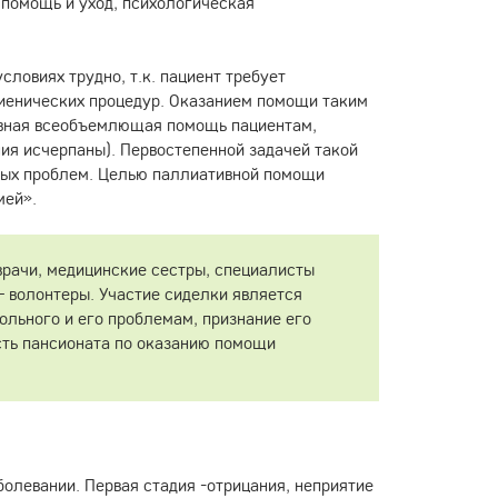
 помощь и уход, психологическая
ловиях трудно, т.к. пациент требует
гиенических процедур. Оказанием помощи таким
ивная всеобъемлющая помощь пациентам,
ия исчерпаны). Первостепенной задачей такой
вных проблем. Целью паллиативной помощи
мей».
врачи, медицинские сестры, специалисты
— волонтеры. Участие сиделки является
ольного и его проблемам, признание его
сть пансионата по оказанию помощи
олевании. Первая стадия -отрицания, неприятие