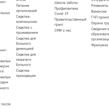
нкт-
Школа заботы
Питание
Реквизиты
Профилактика
организаций
Вакансии
ольных
Covid-19
Сиделка-
ГЧП проек
Правительственный
компаньонка
Охрана тр
грант
Сиделка с
Сведения 
СМИ о нас
проживанием
образоват
Сиделка для
организац
больного
Франшиза
деменцией
анкт-
Сиделка для
лежачего
ожилых
больного
мером
Сиделка
рге
приходящая
ожилых
ходом
нного
 после