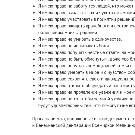
Я имею право на заботу тех людей, кто может
Я имею право выражать свои чувства и эмоции 
Я имею право участвовать в принятии решений
Я имею право ожидать врачебного и сестринск
облегчению моих страданий.
Я имею право не умирать в одиночестве.
Я имею право не испытывать боли.
Я имею право получать честные ответы на мои
Я имею право не быть обманутым, даже «во бл
Я имею право получать помощь моей семьи в 
Я имею право умереть в мире и с чувством со
Я имею право сохранять свою индивидуальнос
Я имею право открыто обсуждать и расширять 
Я имею право на проявление уважения к моему
Я имею право на то, чтобы за мной ухаживал
будут удовлетворены тем, что помогут мне вс
Права пациента, изложенные в этом документе, 
и Венецианской декларации Всемирной Медицинс