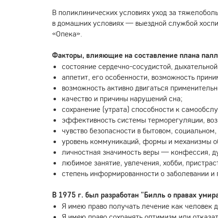
В поликлинических условиях уход за тяжелоболь
в домашних условиях — выездной службой хоспис
«Опека».
Факторы, влияющие на составление плана пал
состояние сердечно-сосудистой, дыхательной
аппетит, его особенности, возможность прини
возможность активно двигаться применитель
качество и причины нарушений сна;
сохранение (утрата) способности к самообсл
эффективность системы терморегуляции, воз
чувство безопасности в бытовом, социальном,
уровень коммуникаций, формы и механизмы 
личностная значимость веры — конфессия, д
любимое занятие, увлечения, хобби, пристрас
степень информированности о заболевании и 
В 1975 г. был разработан "Билль о правах уми
Я имею право получать лечение как человек до
Я имею право сохранять оптимизм или отказат