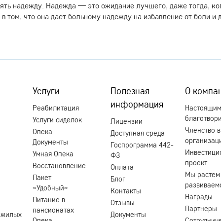
ять надежду. Надежда — это ожидание лучшего, даже тогда, ко
 том, что она дает больному надежду на избавление от боли и 
Услуги
Полезная
О компа
информация
Реабилитация
Настоящи
благотвор
Услуги сиделок
Лицензии
Членство в
Опека
Доступная среда
организац
Документы
Госпрограмма 442-
Инвестици
Умная Опека
ФЗ
проект
Восстановление
Оплата
Мы растем
Пакет
Блог
развиваем
«Удобный»
Контакты
Награды
Питание в
Отзывы
Партнеры
пансионатах
ожилых
Документы
Опека
Сотруднич