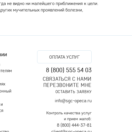
гда не видно ни малейшего приближения к цели.
других мучительных проявлений болезни,
нии
ОПЛАТА УСЛУГ
м
8 (800) 555 54 03
ителям
СВЯЗАТЬСЯ С НАМИ
иях
ПЕРЕЗВОНИТЕ МНЕ
онный
ОСТАВИТЬ ЗАЯВКУ
info@sgc-opeca.ru
 и
ся
Контроль качества услуг
и прием жалоб:
8 (800) 444-37-81
client@sgc-opeca.ru
ество