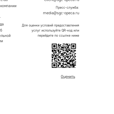
 компании
Пресс-служба:
media@sgc-opeca.ru
т
уда
Для оценки условий предоставления
об
услуг используйте QR-код или
ельной
перейдите по ссылке ниже
ии
Оценить