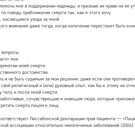
 помочь мне в поддержании надежды, и признаю их право на ее ут
по поводу приближения смерти так, как я этого хочу.
, касающихся ухода за мной.
ого внимания даже тогда, когда излечение перестанет быть кон
 вопросы.
аго» мое.
принятии моей смерти.
бственного достоинства.
ть и не быть судимым за мои решения, даже если они противоре
свой религиозный и (или) духовный опыт, как бы к этому ни от
 телу и после моей смерти.
и заботливые, сочувствующие и знающие люди, которые приложат
третить смерть лицом к лицу.
соответствуют Лиссабонской декларации прав пациента — «Пацие
кой ассоциации относительно неизлечимых заболеваний (2006).