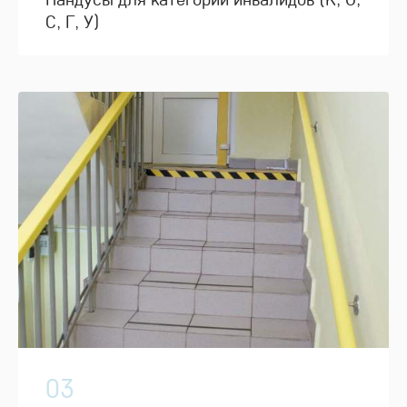
С, Г, У)
03