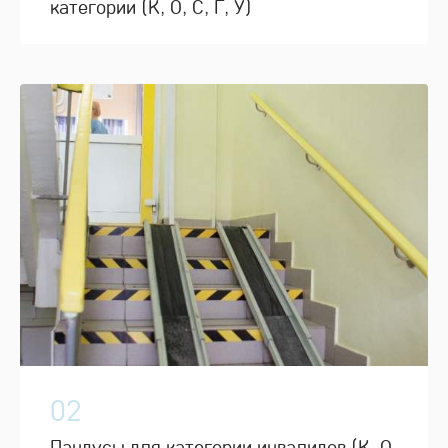
категории (К, О, С, Г, У)
02
Пандусы для категории инвалидов (К, О,