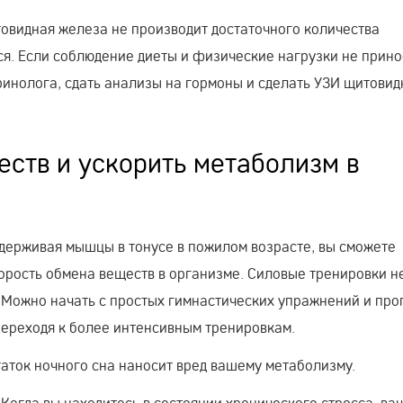
овидная железа не производит достаточного количества
я. Если соблюдение диеты и физические нагрузки не прино
ринолога, сдать анализы на гормоны и сделать УЗИ щитовид
ств и ускорить метаболизм в
держивая мышцы в тонусе в пожилом возрасте, вы сможете
орость обмена веществ в организме. Силовые тренировки н
Можно начать с простых гимнастических упражнений и про
переходя к более интенсивным тренировкам.
статок ночного сна наносит вред вашему метаболизму.
 Когда вы находитесь в состоянии хронического стресса, ва