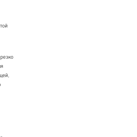
этой
 резко
ля
щей,
о