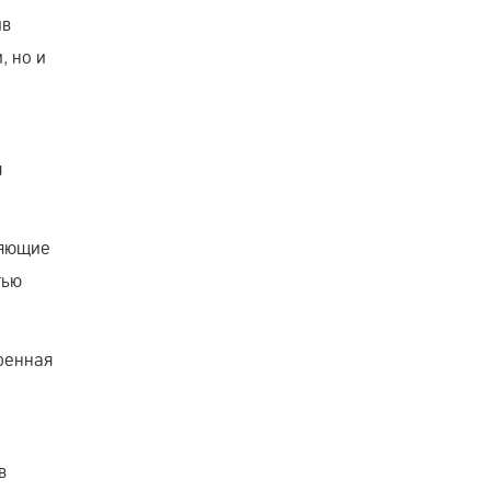
ив
, но и
я
ияющие
тью
ренная
в