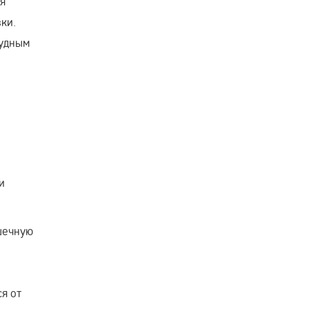
я
ки.
тудным
и
шечную
я от