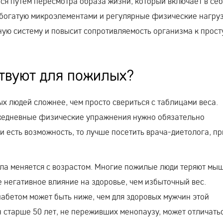
ся путем пересмотра образа жизни, который включает в себ
 богатую микроэлементами и регулярные физические нагруз
ную систему и повысит сопротивляемость организма к прос
твуют для пожилых?
х людей сложнее, чем просто свериться с таблицами веса.
 ежедневные физические упражнения нужно обязательно
и есть возможность, то лучше посетить врача-диетолога, пр
ла меняется с возрастом. Многие пожилые люди теряют мы
е негативное влияние на здоровье, чем избыточный вес.
иабетом может быть ниже, чем для здоровых мужчин этой
 старше 50 лет, не переживших менопаузу, может отличатьс