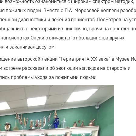
ли возможность ознакомиться с широким спектром методик,
ия пожилых людей. Вместе с Л.А. Морозовой коллеги разоб
пешной диагностики и лечения пациентов. Посмотрев на усл
общавшись с некоторыми из них лично, врачи на собственн
в пансионатах Опеки отличаются от большинства других
ия и заканчивая досугом.
щение авторской лекции "Гериатрия IX-XX века" в Музее И
 встрече рассказали об эволюции взглядов на старость и
шались проблемы ухода за пожилыми людьми