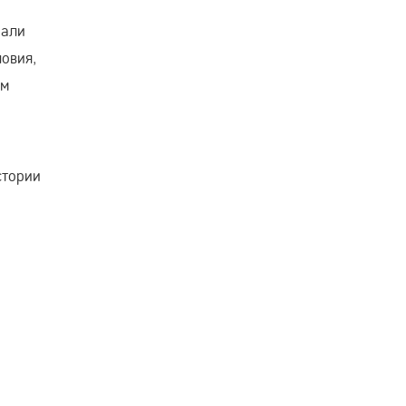
рали
овия,
ом
стории