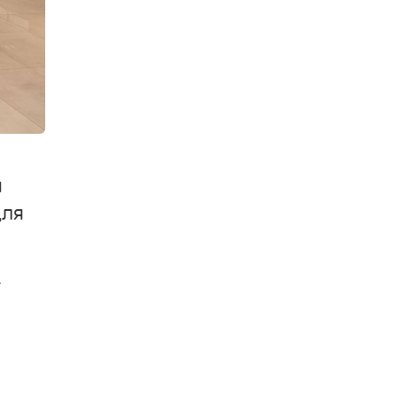
я
для
-