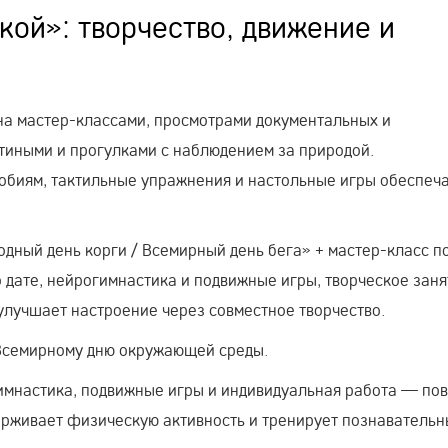
ой»: творчество, движение и
на мастер-классами, просмотрами документальных и
иными и прогулками с наблюдением за природой.
обиям, тактильные упражнения и настольные игры обеспеч
дный день корги / Всемирный день бега» + мастер-класс п
 дате, нейрогимнастика и подвижные игры, творческое заня
улучшает настроение через совместное творчество.
 Всемирному дню окружающей среды.
имнастика, подвижные игры и индивидуальная работа — по
ерживает физическую активность и тренирует познаватель