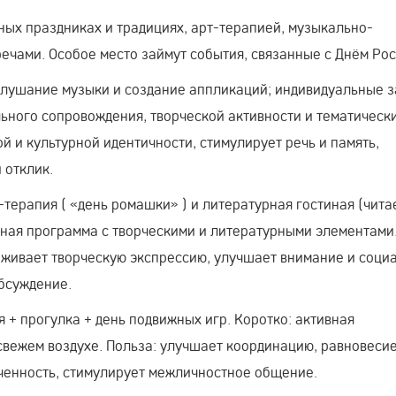
ых праздниках и традициях, арт-терапией, музыкально-
ечами. Особое место займут события, связанные с Днём Ро
 слушание музыки и создание аппликаций; индивидуальные з
льного сопровождения, творческой активности и тематическ
ой и культурной идентичности, стимулирует речь и память,
 отклик.
‑терапия ( «день ромашки» ) и литературная гостиная (чита
рная программа с творческими и литературными элементами
рживает творческую экспрессию, улучшает внимание и соци
бсуждение.
+ прогулка + день подвижных игр. Коротко: активная
 свежем воздухе. Польза: улучшает координацию, равновесие
ченность, стимулирует межличностное общение.