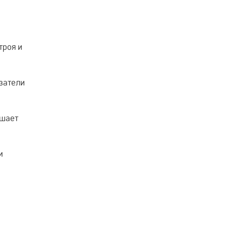
троя и
затели
ышает
и