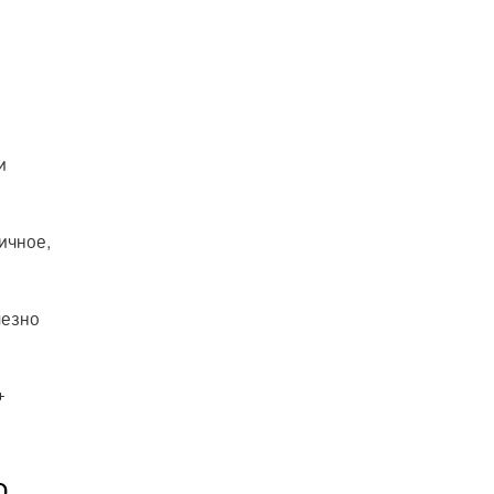
и
ичное,
лезно
+
о