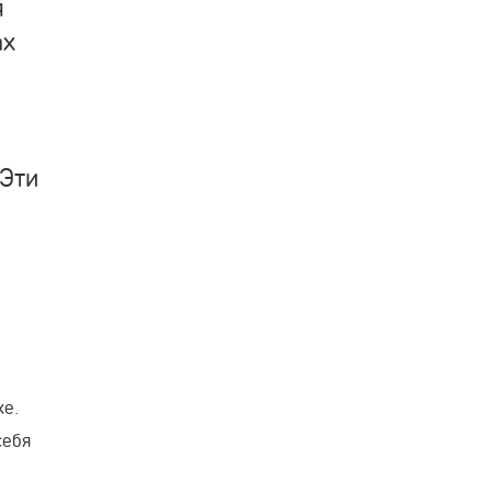
я
ах
 Эти
хе.
себя