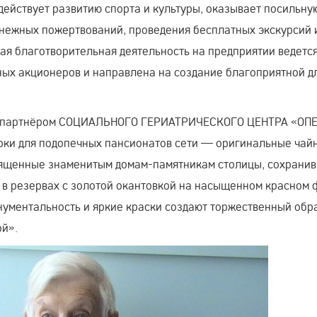
действует развитию спорта и культуры, оказывает посильну
енежных пожертвований, проведения бесплатных экскурсий 
я благотворительная деятельность на предприятии ведетс
ных акционеров и направлена на создание благоприятной д
я партнёром СОЦИАЛЬНОГО ГЕРИАТРИЧЕСКОГО ЦЕНТРА «ОПЕ
арки для подопечных пансионатов сети — оригинальные чай
священные знаменитым
домам-памятникам
столицы, сохрани
 в резервах с золотой окантовкой на насыщенном красном 
нументальность и яркие краски создают торжественный обра
ой».