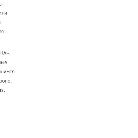
ю
или
я
ля
КА»,
ные
вшимся
фоне,
з,