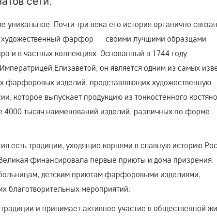
атов сети.
уникальное. Почти три века его история органично связа
 — художественный фарфор — своими лучшими образцами
ра и в частных коллекциях. Основанный в 1744 году
Императрицей Елизаветой, он является одним из самых изв
ых фарфоровых изделий, представляющих художественную
ии, которое выпускает продукцию из тонкостенного костян
е 4000 тысяч наименований изделий, различных по форме
ия есть традиции, уходящие корнями в славную историю Ро
 Великая финансировала первые приюты и дома призрения.
больницам, детским приютам фарфоровыми изделиями,
гих благотворительных мероприятий.
традиции и принимает активное участие в общественной ж