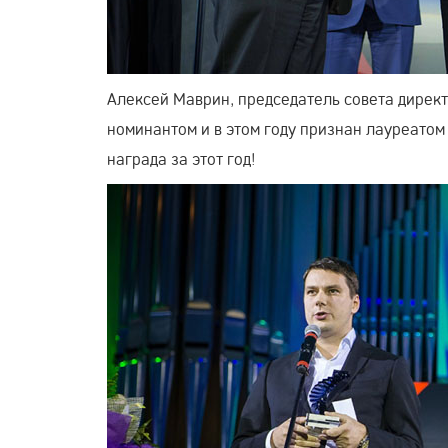
Алексей Маврин, председатель совета директ
номинантом и в этом году признан лауреато
награда за этот год!