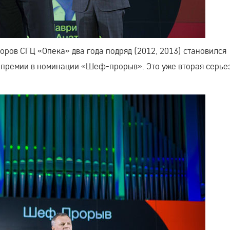
оров СГЦ «Опека» два года подряд (2012, 2013) становился
м премии в номинации «Шеф-прорыв». Это уже вторая серье