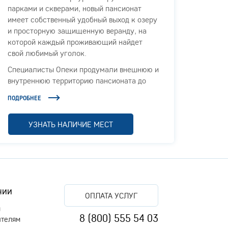
парками и скверами, новый пансионат
Петерб
имеет собственный удобный выход к озеру
дом 4,
и просторную защищенную веранду, на
для п
которой каждый проживающий найдет
ходьбы
свой любимый уголок.
предс
здание
Специалисты Опеки продумали внешнюю и
терри
внутреннюю территорию пансионата до
в наш
мелочей. В уютных комнатах, просторных
катего
ПОДРОБНЕЕ
ПОДРОБ
гостиных и холлах каждый гость чувствует
для л
комфорт и безопасность.
УЗНАТЬ НАЛИЧИЕ МЕСТ
Доброжелательное отношение персонала,
вкусная еда, организованный досуг и
грамотное лечение, давно являются
визитной карточкой компании Опека.
Поэтому, в штат нового пансионата мы
пригласили только лучших специалистов.
нии
ОПЛАТА УСЛУГ
Эти люди любят свою работу, уважают
м
старость и успешно борются с болезнями,
8 (800) 555 54 03
ителям
дискомфортом и плохим настроением