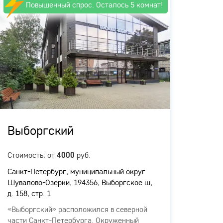
Повышенный спрос. Осталось 5 комнат!
П
Выборгский
Гор
Стоимость: от
руб.
Стоимо
4000
Санкт-Петербург, муниципальный округ
Санкт-
Шувалово-Озерки, 194356, Выборгское ш,
Комисс
д. 158, стр. 1
литера
«Выборгский» расположился в северной
Панси
части Санкт-Петербурга. Окруженный
"Город