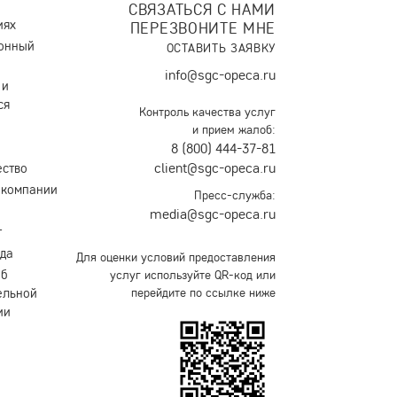
своих подопечных.
СВЯЗАТЬСЯ С НАМИ
иях
ПЕРЕЗВОНИТЕ МНЕ
онный
ОСТАВИТЬ ЗАЯВКУ
info@sgc-opeca.ru
 и
ся
Контроль качества услуг
и прием жалоб:
8 (800) 444-37-81
client@sgc-opeca.ru
ество
 компании
Пресс-служба:
media@sgc-opeca.ru
т
уда
Для оценки условий предоставления
об
услуг используйте QR-код или
ельной
перейдите по ссылке ниже
ии