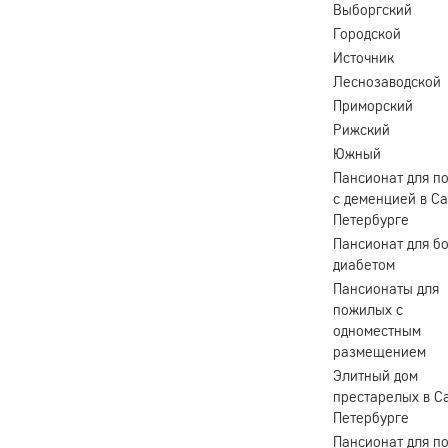
Выборгский
Городской
Источник
Леснозаводской
Приморский
Рижский
Южный
Пансионат для п
с деменцией в Са
Петербурге
Пансионат для б
диабетом
Пансионаты для
пожилых с
одноместным
размещением
Элитный дом
престарелых в С
Петербурге
Пансионат для п