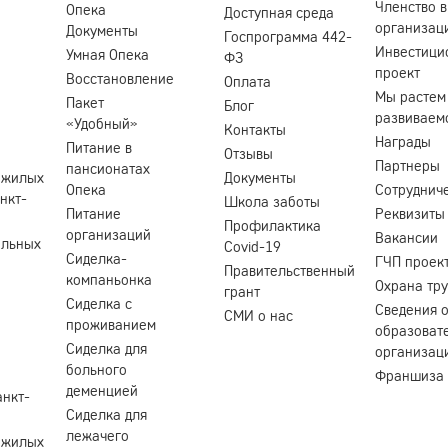
Членство в
Опека
Доступная среда
организац
Документы
Госпрограмма 442-
Инвестици
Умная Опека
ФЗ
проект
Восстановление
Оплата
Мы растем
Пакет
Блог
развиваем
«Удобный»
Контакты
Награды
Питание в
Отзывы
Партнеры
пансионатах
ожилых
Документы
Опека
Сотруднич
нкт-
Школа заботы
Питание
Реквизиты
Профилактика
организаций
Вакансии
ольных
Covid-19
Сиделка-
ГЧП проек
Правительственный
компаньонка
Охрана тр
грант
Сиделка с
Сведения 
СМИ о нас
проживанием
образоват
Сиделка для
организац
больного
Франшиза
деменцией
анкт-
Сиделка для
лежачего
ожилых