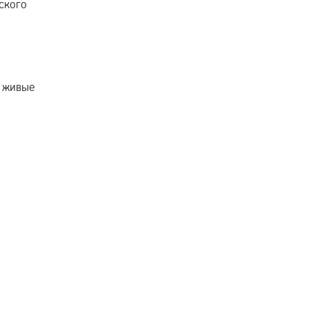
ского
и живые