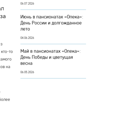
06.07.2026
ал
 за
Июнь в пансионатах «Опека»:
День России и долгожданное
лето
04.06.2026
ез
Май в пансионатах «Опека»:
 кто-то
День Победы и цветущая
самого
весна
сов на
06.05.2026
е
более