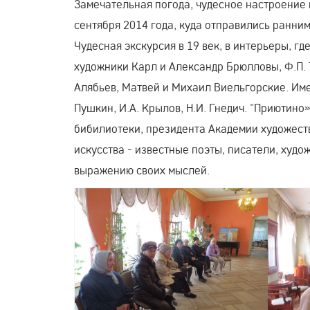
Замечательная погода, чудесное настроение 
сентября 2014 года, куда отправились ранни
Чудесная экскурсия в 19 век, в интерьеры, гд
художники Карл и Александр Брюлловы, Ф.П. Т
Алябьев, Матвей и Михаил Виельгорские. Име
Пушкин, И.А. Крылов, Н.И. Гнедич. "Приютино
бибилиотеки, президента Академии художеств
искусства - известные поэты, писатели, худ
выражению своих мыслей.