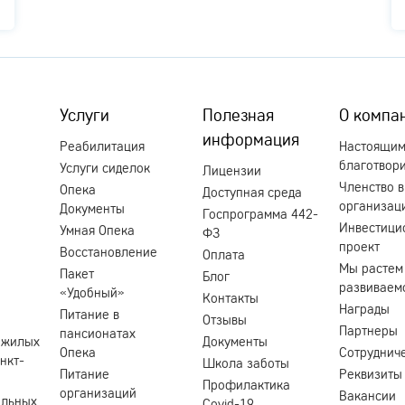
Услуги
Полезная
О компа
информация
Реабилитация
Настоящи
благотвор
Услуги сиделок
Лицензии
Членство в
Опека
Доступная среда
организац
Документы
Госпрограмма 442-
Инвестици
Умная Опека
ФЗ
проект
Восстановление
Оплата
Мы растем
Пакет
Блог
развиваем
«Удобный»
Контакты
Награды
Питание в
Отзывы
Партнеры
пансионатах
ожилых
Документы
Опека
Сотруднич
нкт-
Школа заботы
Питание
Реквизиты
Профилактика
организаций
Вакансии
ольных
Covid-19