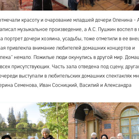
, отмечали красоту и очарование младшей дочери Оленина - 
 написал музыкальное произведение, а А.С. Пушкин воспел в
а портрет дочери хозяина, усадьбы, тоже отметили в ее вн
ная привлекла внимание любителей домашних концертов и
Опека" немало. Пожилые люди окунулись в другой мир. Дом
сех присутствующих. Часть зала отведена под сцену, другая
о очереди выступали в любительских домашних спектаклях м
терина Семенова, Иван Сосницкий, Василий и Александра