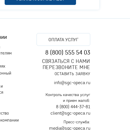
Доброжелательное отношение персонала,
вкусная еда, организованный досуг и
грамотное лечение, давно являются
визитной карточкой компании Опека.
Поэтому, в штат нового пансионата мы
пригласили только лучших специалистов.
нии
ОПЛАТА УСЛУГ
Эти люди любят свою работу, уважают
м
старость и успешно борются с болезнями,
8 (800) 555 54 03
ителям
дискомфортом и плохим настроением
своих подопечных.
СВЯЗАТЬСЯ С НАМИ
иях
ПЕРЕЗВОНИТЕ МНЕ
онный
ОСТАВИТЬ ЗАЯВКУ
info@sgc-opeca.ru
 и
ся
Контроль качества услуг
и прием жалоб:
8 (800) 444-37-81
client@sgc-opeca.ru
ество
 компании
Пресс-служба:
media@sgc-opeca.ru