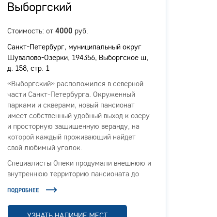
Выборгский
Гор
Стоимость: от
руб.
Стоимо
4000
Санкт-Петербург, муниципальный округ
Санкт-
Шувалово-Озерки, 194356, Выборгское ш,
Комисс
д. 158, стр. 1
литера
«Выборгский» расположился в северной
Панси
части Санкт-Петербурга. Окруженный
"Город
парками и скверами, новый пансионат
Петерб
имеет собственный удобный выход к озеру
дом 4,
и просторную защищенную веранду, на
для п
которой каждый проживающий найдет
ходьбы
свой любимый уголок.
предс
здание
Специалисты Опеки продумали внешнюю и
терри
внутреннюю территорию пансионата до
в наш
мелочей. В уютных комнатах, просторных
катего
ПОДРОБНЕЕ
ПОДРОБ
гостиных и холлах каждый гость чувствует
для л
комфорт и безопасность.
УЗНАТЬ НАЛИЧИЕ МЕСТ