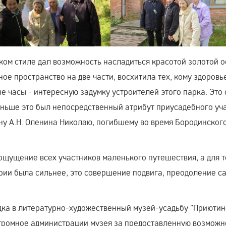
ом стиле дал возможность насладиться красотой золотой о
е пространство на две части, восхитила тех, кому здоровь
е часы - интересную задумку устроителей этого парка. Это
ньше это был непосредственный атрибут приусадебного уча
у А.Н. Оленина Николаю, погибшему во время Бородинског
ощущение всех участников маленького путешествия, а для те
тории была сильнее, это совершение подвига, преодоление с
дка в литературно-художественный музей-усадьбу "Приютин
громное администрации музея за предоставленную возможн