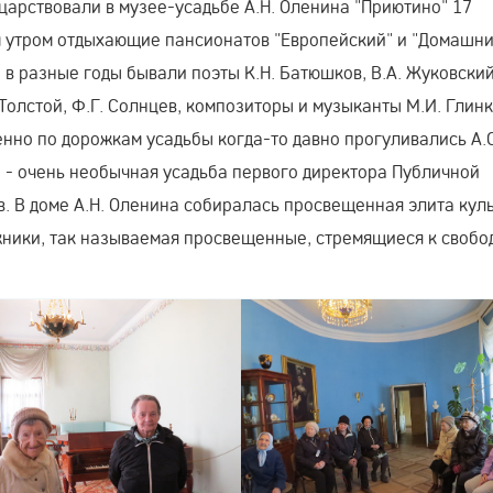
царствовали в музее-усадьбе А.Н. Оленина "Приютино" 17
м утром отдыхающие пансионатов "Европейский" и "Домашни
е в разные годы бывали поэты К.Н. Батюшков, В.А. Жуковский
олстой, Ф.Г. Солнцев, композиторы и музыканты М.И. Глинка
нно по дорожкам усадьбы когда-то давно прогуливались А.С
» - очень необычная усадьба первого директора Публичной
. В доме А.Н. Оленина собиралась просвещенная элита кул
ожники, так называемая просвещенные, стремящиеся к свобо