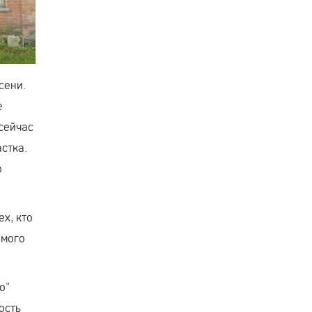
сени.
е
 сейчас
стка.
о
х, кто
амого
о"
ость