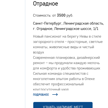
Отрадное
ых
Стоимость: от
руб.
3500
Санкт-Петербург, Ленинградская область,
г. Отрадное, Ленинградское шоссе, 1/1
Новый пансионат на берегу Невы в стиле
загородного отеля - просторные, светлые
комнаты, живописные виды и чистый
о
воздух
Современная планировка, дизайнерский
ыми
ремонт – мы продумали каждую мелочь
арелых
для комфорта и удобства проживающих
Сильная команда специалистов с
жилого
многолетним опытом работы в Опеке
обеспечит профессиональный
круглосуточный уход
ПОДРОБНЕЕ
УЗНАТЬ НАЛИЧИЕ МЕСТ