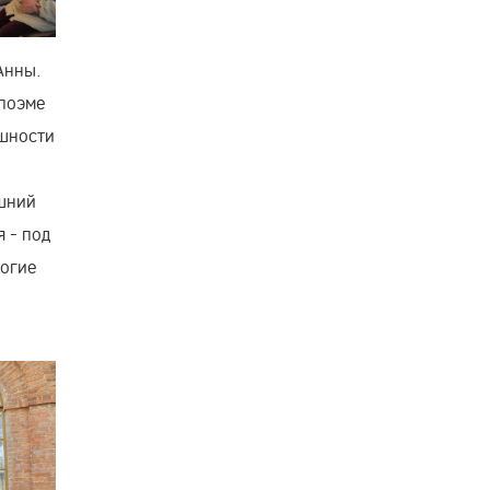
Анны.
 поэме
ешности
ашний
 - под
ногие