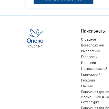
Пансионаты
Отрадное
Всеволожский
СГЦ ОПЕКА
Выборгский
Городской
Источник
Леснозаводской
Приморский
Рижский
Южный
Пансионат для п
с деменцией в Са
Петербурге
Пансионат для б