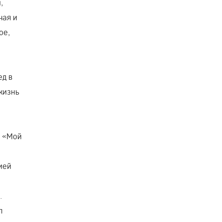
,
чая и
ое,
ед в
 жизнь
с «Мой
ией
.
л