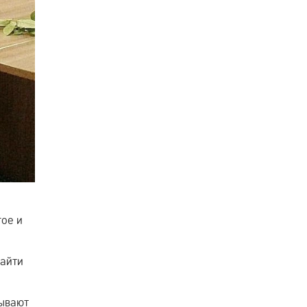
гое и
найти
тывают