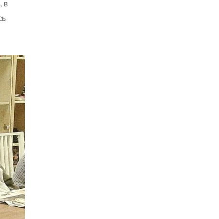
, в
сь