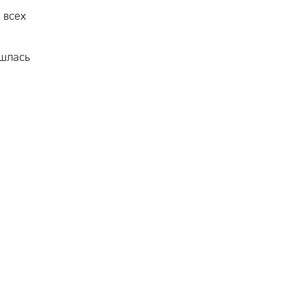
 всех
ишлась