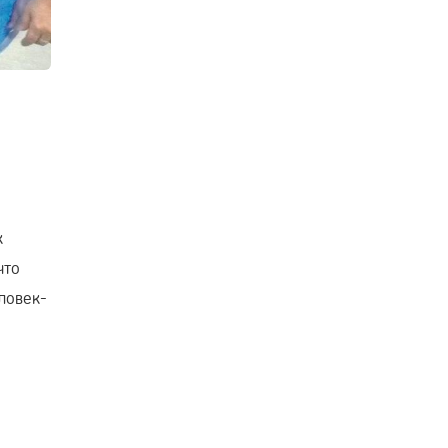
к
что
ловек-