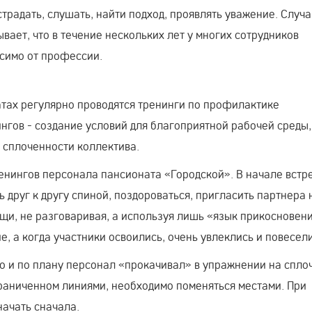
традать, слушать, найти подход, проявлять уважение. Случ
вает, что в течение нескольких лет у многих сотрудников
исимо от профессии.
атах регулярно проводятся тренинги по профилактике
нгов - создание условий для благоприятной рабочей среды,
 сплоченности коллектива.
енингов персонала пансионата «Городской». В начале встр
 друг к другу спиной, поздороваться, пригласить партнера 
ощи, не разговаривая, а используя лишь «язык прикосновен
, а когда участники освоились, очень увлеклись и повесели
о и по плану персонал «прокачивал» в упражнении на спло
граниченном линиями, необходимо поменяться местами. При
ачать сначала.