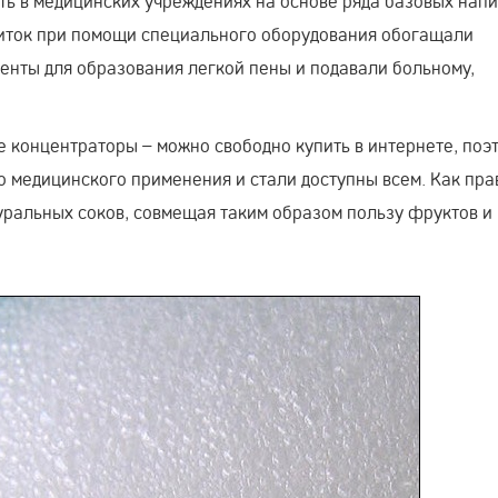
ь в медицинских учреждениях на основе ряда базовых напи
апиток при помощи специального оборудования обогащали
енты для образования легкой пены и подавали больному,
 концентраторы – можно свободно купить в интернете, поэ
 медицинского применения и стали доступны всем. Как пра
уральных соков, совмещая таким образом пользу фруктов и