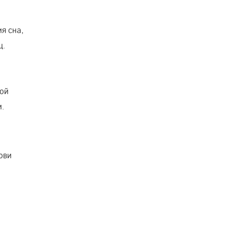
я сна,
ц.
рой
.
ови