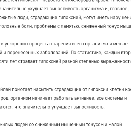
 значительно ухудшает выносливость организма и, главное,
ожилые люди, страдающие гипоксией, могут иметь нарушени
 головные боли, проблемы с памятью, сниженный тонус мыш
 к ускорению процесса старения всего организма и мешает
 и перенесенных заболеваний. По статистике, каждый вто
сяти лет страдает гипоксией разной степенью выраженности
йлей помогает насытить страдающие от гипоксии клетки кр
род, организм начинает работать активнее, все системы и
аются, что значительно улучшает выносливость.
ожилых людей со сниженным мышечным тонусом и малой