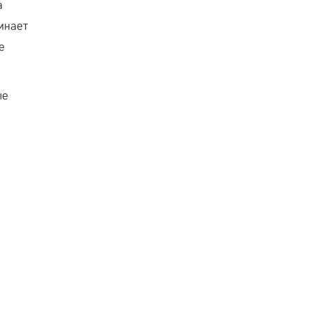
а
инает
е
ые